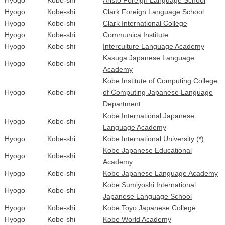
Hyogo
Kobe-shi
Clark Foreign Language School
Hyogo
Kobe-shi
Clark International College
Hyogo
Kobe-shi
Communica Institute
Hyogo
Kobe-shi
Interculture Language Academy
Kasuga Japanese Language
Hyogo
Kobe-shi
Academy
Kobe Institute of Computing College
Hyogo
Kobe-shi
of Computing Japanese Language
Department
Kobe International Japanese
Hyogo
Kobe-shi
Language Academy
Hyogo
Kobe-shi
Kobe International University (*)
Kobe Japanese Educational
Hyogo
Kobe-shi
Academy
Hyogo
Kobe-shi
Kobe Japanese Language Academy
Kobe Sumiyoshi International
Hyogo
Kobe-shi
Japanese Language School
Hyogo
Kobe-shi
Kobe Toyo Japanese College
Hyogo
Kobe-shi
Kobe World Academy