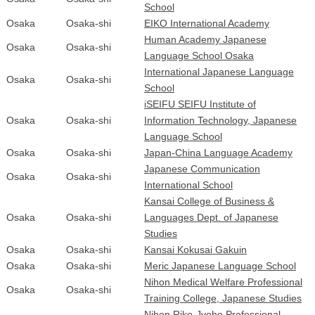
School
Osaka
Osaka-shi
EIKO International Academy
Human Academy Japanese
Osaka
Osaka-shi
Language School Osaka
International Japanese Language
Osaka
Osaka-shi
School
iSEIFU SEIFU Institute of
Osaka
Osaka-shi
Information Technology, Japanese
Language School
Osaka
Osaka-shi
Japan-China Language Academy
Japanese Communication
Osaka
Osaka-shi
International School
Kansai College of Business &
Osaka
Osaka-shi
Languages Dept. of Japanese
Studies
Osaka
Osaka-shi
Kansai Kokusai Gakuin
Osaka
Osaka-shi
Meric Japanese Language School
Nihon Medical Welfare Professional
Osaka
Osaka-shi
Training College, Japanese Studies
Nihon Riko-Jyoho Professional