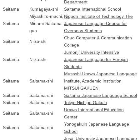
Department
Saitama
Kumagaya-shi
Saitama International School
Miyashiro-machi,
Nippon Institute of Technology The
Saitama
Minami-Saitama-
Japanese Language Course for
gun
Overseas Students
Chuo Computer & Communication
Saitama
Niiza-shi
College
Jumonji University Intensive
Saitama
Niiza-shi
Japanese Language for Foreign
Students
Musashi-Urawa Japanese Language
Saitama
Saitama-shi
Institute, Academic Institution
MITSUI GAKUEN
Saitama
Saitama-shi
Saitama Japanese Language School
Saitama
Saitama-shi
Tokyo Nichigo Gakuin
Urawa International Education
Saitama
Saitama-shi
Center
Yonogakuin Japanese Language
Saitama
Saitama-shi
School
Josai University Japanese Language