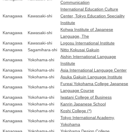
Communication
International Education Culture
Kanagawa
Kawasaki-shi
Center, Tokyo Education Speciality
Institute
Kohwa Institute of Japanese
Kanagawa
Kawasaki-shi
Language, The
Kanagawa
Kawasaki-shi
Logosu International Institute
Kanagawa
Sagamihara-shi
Nitto Kokusai Gakuin
Aishin International Language
Kanagawa
Yokohama-shi
Institute
Kanagawa
Yokohama-shi
Asia International Language Center
Kanagawa
Yokohama-shi
Asuka Gakuin Language Institute
Fureai Yokohama College Japanese
Kanagawa
Yokohama-shi
Language Course
Kanagawa
Yokohama-shi
Iwatani College of Business
Kanagawa
Yokohama-shi
Kanrin Japanese School
Kanagawa
Yokohama-shi
Koshi College (*)
Tokyo International Academy,
Kanagawa
Yokohama-shi
Yokohama
Kanagawa
Yokohama-shi
Yokohama Design College