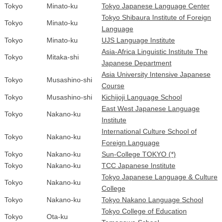
Tokyo
Minato-ku
Tokyo Japanese Language Center
Tokyo Shibaura Institute of Foreign
Tokyo
Minato-ku
Language
Tokyo
Minato-ku
UJS Language Institute
Asia-Africa Linguistic Institute The
Tokyo
Mitaka-shi
Japanese Department
Asia University Intensive Japanese
Tokyo
Musashino-shi
Course
Tokyo
Musashino-shi
Kichijoji Language School
East West Japanese Language
Tokyo
Nakano-ku
Institute
International Culture School of
Tokyo
Nakano-ku
Foreign Language
Tokyo
Nakano-ku
Sun-College TOKYO (*)
Tokyo
Nakano-ku
TCC Japanese Institute
Tokyo Japanese Language & Culture
Tokyo
Nakano-ku
College
Tokyo
Nakano-ku
Tokyo Nakano Language School
Tokyo College of Education
Tokyo
Ota-ku