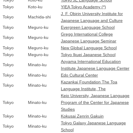
Tokyo
Koto-ku
YIEA Tokyo Academy (*)
J. F. Obirin University Institute for
Tokyo
Machida-shi
Japanese Language and Culture
Tokyo
Meguro-ku
Evergreen Language School
Gregg International College
Tokyo
Meguro-ku
Japanese Language Seminar
Tokyo
Meguro-ku
New Global Language School
Tokyo
Meguro-ku
Tokyo Ikuei Japanese School
Aoyama International Education
Tokyo
Minato-ku
Institute Japanese Language Center
Tokyo
Minato-ku
Edo Cultural Center
Kazankai Foundation The Toa
Tokyo
Minato-ku
Language Institute, The
Keio University, Japanese Language
Tokyo
Minato-ku
Program of the Center for Japanese
Studies
Tokyo
Minato-ku
Kokusai Zenrin Gakuin
Tokyo Galaxy Japanese Language
Tokyo
Minato-ku
School