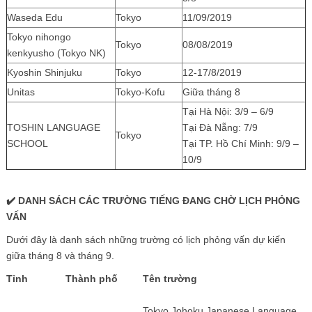
Waseda Edu
Tokyo
11/09/2019
Tokyo nihongo
Tokyo
08/08/2019
kenkyusho (Tokyo NK)
Kyoshin Shinjuku
Tokyo
12-17/8/2019
Unitas
Tokyo-Kofu
Giữa tháng 8
Tại Hà Nội: 3/9 – 6/9
TOSHIN LANGUAGE
Tại Đà Nẵng: 7/9
Tokyo
SCHOOL
Tại TP. Hồ Chí Minh: 9/9 –
10/9
✔️
DANH SÁCH CÁC TRƯỜNG TIẾNG ĐANG CHỜ LỊCH PHỎNG
VẤN
Dưới đây là danh sách những trường có lịch phỏng vấn dự kiến
giữa tháng 8 và tháng 9.
Tỉnh
Thành phố
Tên trường
Tokyo Johoku Japanese Language