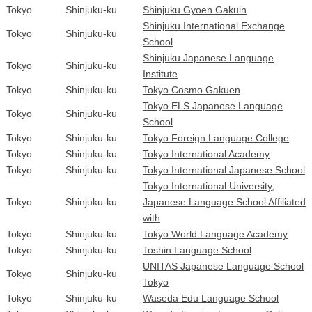
Tokyo
Shinjuku-ku
Shinjuku Gyoen Gakuin
Shinjuku International Exchange
Tokyo
Shinjuku-ku
School
Shinjuku Japanese Language
Tokyo
Shinjuku-ku
Institute
Tokyo
Shinjuku-ku
Tokyo Cosmo Gakuen
Tokyo ELS Japanese Language
Tokyo
Shinjuku-ku
School
Tokyo
Shinjuku-ku
Tokyo Foreign Language College
Tokyo
Shinjuku-ku
Tokyo International Academy
Tokyo
Shinjuku-ku
Tokyo International Japanese School
Tokyo International University,
Tokyo
Shinjuku-ku
Japanese Language School Affiliated
with
Tokyo
Shinjuku-ku
Tokyo World Language Academy
Tokyo
Shinjuku-ku
Toshin Language School
UNITAS Japanese Language School
Tokyo
Shinjuku-ku
Tokyo
Tokyo
Shinjuku-ku
Waseda Edu Language School