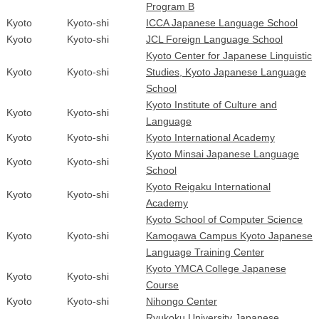
Program B
Kyoto
Kyoto-shi
ICCA Japanese Language School
Kyoto
Kyoto-shi
JCL Foreign Language School
Kyoto Center for Japanese Linguistic
Kyoto
Kyoto-shi
Studies, Kyoto Japanese Language
School
Kyoto Institute of Culture and
Kyoto
Kyoto-shi
Language
Kyoto
Kyoto-shi
Kyoto International Academy
Kyoto Minsai Japanese Language
Kyoto
Kyoto-shi
School
Kyoto Reigaku International
Kyoto
Kyoto-shi
Academy
Kyoto School of Computer Science
Kyoto
Kyoto-shi
Kamogawa Campus Kyoto Japanese
Language Training Center
Kyoto YMCA College Japanese
Kyoto
Kyoto-shi
Course
Kyoto
Kyoto-shi
Nihongo Center
Ryukoku University Japanese