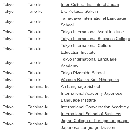
Tokyo
Taito-ku
Inter-Cultural Institute of Japan
Tokyo
Taito-ku
LIC Kokusai Gakuin
Tamagawa International Language
Tokyo
Taito-ku
School
Tokyo
Taito-ku
Tokyo International Asahi Institute
Tokyo
Taito-ku
Tokyo International Business College
Tokyo International Culture
Tokyo
Taito-ku
Education Institute
Tokyo International Language
Tokyo
Taito-ku
Academy
Tokyo
Taito-ku
Tokyo Riverside School
Tokyo
Taito-ku
Waseda Bunka Kan Nihongoka
Tokyo
Toshima-ku
An Language School
International Academy Japanese
Tokyo
Toshima-ku
Language Institute
Tokyo
Toshima-ku
International Conversation Academy
Tokyo
Toshima-ku
International School of Business
Japan College of Foreign Language
Tokyo
Toshima-ku
Japanese Language Division