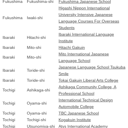
Fukushima
Fukushima-shi
Fukushima Japanese School
Higashi Nippon International
University Intensive Japanese
Fukushima
Iwaki-shi
Language Courses For Overseas
Students
Ibaraki International Language
Ibaraki
Hitachi-shi
Institute
Ibaraki
Mito-shi
Hitachi Gakuin
Mito International Japanese
Ibaraki
Mito-shi
Language School
Japanese Language School Tsukuba
Ibaraki
Toride-shi
Smile
Ibaraki
Toride-shi
Tokai Gakuin Liberal Arts College
Ashikaga Community College, A
Tochigi
Ashikaga-shi
Professional School
International Technical Design
Tochigi
Oyama-shi
Automobile College
Tochigi
Oyama-shi
TBC Japanese School
Tochigi
Tochigi-shi
Kogakuin Institute
Tochigi
Utsunomiya-shi
Atys International Academy