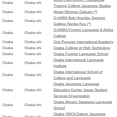
Osaka
Osaka-shi
Training College Japanese Studies
Osaka
Osaka-shi
Nissei Nihongo Gakuen (*)
O-HARA Boki Houritsu Senmon
Osaka
Osaka-shi
Gakkou Nanba Kou (*)
O-HARA Foreign Language & Airline
Osaka
Osaka-shi
College
Osaka
Osaka-shi
One Purpose International Academy
Osaka
Osaka-shi
Osaka College of High Technology
Osaka
Osaka-shi
Osaka Foreign Language School
Osaka International Language
Osaka
Osaka-shi
Institute
Osaka International School of
Osaka
Osaka-shi
Culture and Language
Osaka Japanese Language
Osaka
Osaka-shi
Education Center Japan Student
Services Organization
Osaka Minami Japanese Language
Osaka
Osaka-shi
School
Osaka YMCA Gakuin Japanese
Osaka
Osaka-shi