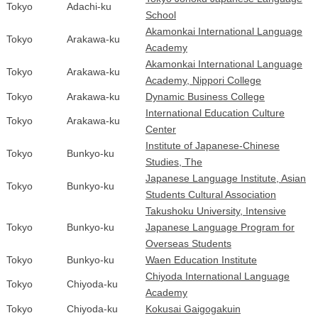
Tokyo
Adachi-ku
School
Akamonkai International Language
Tokyo
Arakawa-ku
Academy
Akamonkai International Language
Tokyo
Arakawa-ku
Academy, Nippori College
Tokyo
Arakawa-ku
Dynamic Business College
International Education Culture
Tokyo
Arakawa-ku
Center
Institute of Japanese-Chinese
Tokyo
Bunkyo-ku
Studies, The
Japanese Language Institute, Asian
Tokyo
Bunkyo-ku
Students Cultural Association
Takushoku University, Intensive
Tokyo
Bunkyo-ku
Japanese Language Program for
Overseas Students
Tokyo
Bunkyo-ku
Waen Education Institute
Chiyoda International Language
Tokyo
Chiyoda-ku
Academy
Tokyo
Chiyoda-ku
Kokusai Gaigogakuin