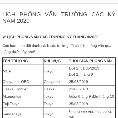
LỊCH PHỎNG VẤN TRƯỜNG CÁC KỲ
NĂM 2020
✔️ LỊCH PHỎNG VẤN CÁC TRƯỜNG KỲ THÁNG 4/2020
Các bạn theo dõi danh sách các trường đã có lịch phỏng vấn qua
bảng dưới đây nhé!
TÊN TRƯỜNG
KHU VỰC
THỜI GIAN PHỎNG VẤN
Đợt 1: 31/05/2019
MCA
Tokyo
Đợt 2: tháng 9
Okayama- OBC
Okayama
25/08/2019
Osaka Frontier
Osaka
22/08/2019
Akamonkai
Tokyo
Giữa tháng 9 đầu tháng 10
Fuji Tokyo
Tokyo
25/08/2019
Phỏng vấn app học bổng:
Sendagaya
Tokyo
3/8