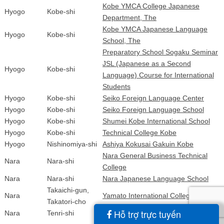
Kobe YMCA College Japanese
Hyogo
Kobe-shi
Department, The
Kobe YMCA Japanese Language
Hyogo
Kobe-shi
School, The
Preparatory School Sogaku Seminar
JSL (Japanese as a Second
Hyogo
Kobe-shi
Language) Course for International
Students
Hyogo
Kobe-shi
Seiko Foreign Language Center
Hyogo
Kobe-shi
Seiko Foreign Language School
Hyogo
Kobe-shi
Shumei Kobe International School
Hyogo
Kobe-shi
Technical College Kobe
Hyogo
Nishinomiya-shi
Ashiya Kokusai Gakuin Kobe
Nara General Business Technical
Nara
Nara-shi
College
Nara
Nara-shi
Nara Japanese Language School
Takaichi-gun,
Nara
Yamato International College
Takatori-cho
Hỗ trợ trực tuyến
Nara
Tenri-shi
Tenrikyo Language Institute