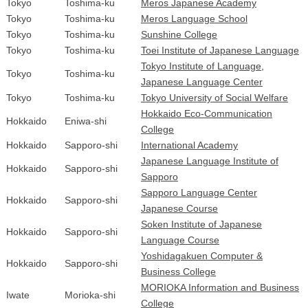
Tokyo
Toshima-ku
Meros Japanese Academy
Tokyo
Toshima-ku
Meros Language School
Tokyo
Toshima-ku
Sunshine College
Tokyo
Toshima-ku
Toei Institute of Japanese Language
Tokyo Institute of Language,
Tokyo
Toshima-ku
Japanese Language Center
Tokyo
Toshima-ku
Tokyo University of Social Welfare
Hokkaido Eco-Communication
Hokkaido
Eniwa-shi
College
Hokkaido
Sapporo-shi
International Academy
Japanese Language Institute of
Hokkaido
Sapporo-shi
Sapporo
Sapporo Language Center
Hokkaido
Sapporo-shi
Japanese Course
Soken Institute of Japanese
Hokkaido
Sapporo-shi
Language Course
Yoshidagakuen Computer &
Hokkaido
Sapporo-shi
Business College
MORIOKA Information and Business
Iwate
Morioka-shi
College