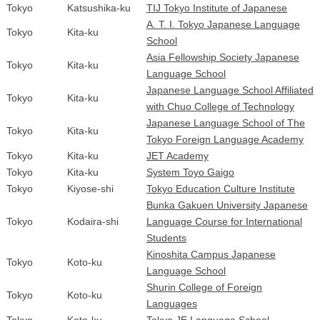
Tokyo
Katsushika-ku
TIJ Tokyo Institute of Japanese
A. T. I. Tokyo Japanese Language
Tokyo
Kita-ku
School
Asia Fellowship Society Japanese
Tokyo
Kita-ku
Language School
Japanese Language School Affiliated
Tokyo
Kita-ku
with Chuo College of Technology
Japanese Language School of The
Tokyo
Kita-ku
Tokyo Foreign Language Academy
Tokyo
Kita-ku
JET Academy
Tokyo
Kita-ku
System Toyo Gaigo
Tokyo
Kiyose-shi
Tokyo Education Culture Institute
Bunka Gakuen University Japanese
Tokyo
Kodaira-shi
Language Course for International
Students
Kinoshita Campus Japanese
Tokyo
Koto-ku
Language School
Shurin College of Foreign
Tokyo
Koto-ku
Languages
Tokyo
Koto-ku
Tokyo JE Language School