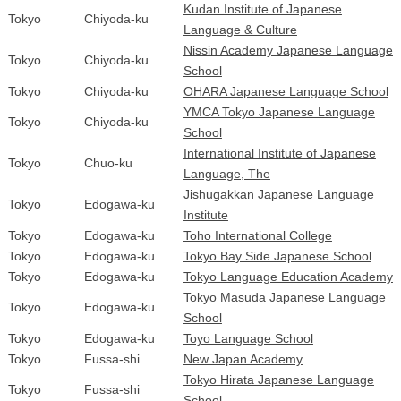
Kudan Institute of Japanese
Tokyo
Chiyoda-ku
Language & Culture
Nissin Academy Japanese Language
Tokyo
Chiyoda-ku
School
Tokyo
Chiyoda-ku
OHARA Japanese Language School
YMCA Tokyo Japanese Language
Tokyo
Chiyoda-ku
School
International Institute of Japanese
Tokyo
Chuo-ku
Language, The
Jishugakkan Japanese Language
Tokyo
Edogawa-ku
Institute
Tokyo
Edogawa-ku
Toho International College
Tokyo
Edogawa-ku
Tokyo Bay Side Japanese School
Tokyo
Edogawa-ku
Tokyo Language Education Academy
Tokyo Masuda Japanese Language
Tokyo
Edogawa-ku
School
Tokyo
Edogawa-ku
Toyo Language School
Tokyo
Fussa-shi
New Japan Academy
Tokyo Hirata Japanese Language
Tokyo
Fussa-shi
School