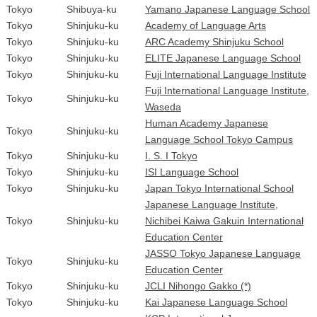
Tokyo
Shibuya-ku
Yamano Japanese Language School
Tokyo
Shinjuku-ku
Academy of Language Arts
Tokyo
Shinjuku-ku
ARC Academy Shinjuku School
Tokyo
Shinjuku-ku
ELITE Japanese Language School
Tokyo
Shinjuku-ku
Fuji International Language Institute
Fuji International Language Institute,
Tokyo
Shinjuku-ku
Waseda
Human Academy Japanese
Tokyo
Shinjuku-ku
Language School Tokyo Campus
Tokyo
Shinjuku-ku
I. S. I Tokyo
Tokyo
Shinjuku-ku
ISI Language School
Tokyo
Shinjuku-ku
Japan Tokyo International School
Japanese Language Institute,
Tokyo
Shinjuku-ku
Nichibei Kaiwa Gakuin International
Education Center
JASSO Tokyo Japanese Language
Tokyo
Shinjuku-ku
Education Center
Tokyo
Shinjuku-ku
JCLI Nihongo Gakko (*)
Tokyo
Shinjuku-ku
Kai Japanese Language School