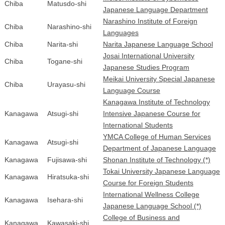
Chiba
Matusdo-shi
Japanese Language Department
Narashino Institute of Foreign
Chiba
Narashino-shi
Languages
Chiba
Narita-shi
Narita Japanese Language School
Josai International University
Chiba
Togane-shi
Japanese Studies Program
Meikai University Special Japanese
Chiba
Urayasu-shi
Language Course
Kanagawa Institute of Technology
Kanagawa
Atsugi-shi
Intensive Japanese Course for
International Students
YMCA College of Human Services
Kanagawa
Atsugi-shi
Department of Japanese Language
Kanagawa
Fujisawa-shi
Shonan Institute of Technology (*)
Tokai University Japanese Language
Kanagawa
Hiratsuka-shi
Course for Foreign Students
International Wellness College
Kanagawa
Isehara-shi
Japanese Language School (*)
College of Business and
Kanagawa
Kawasaki-shi