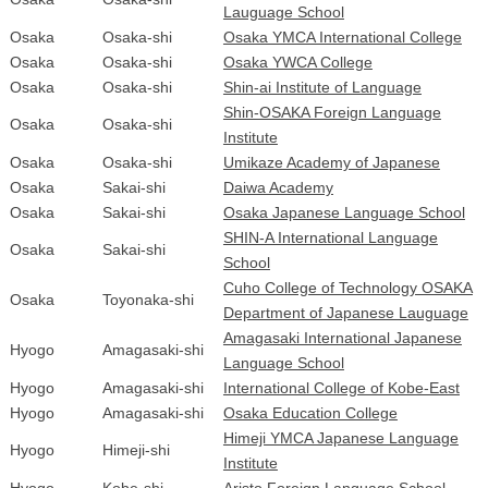
Lauguage School
Osaka
Osaka-shi
Osaka YMCA International College
Osaka
Osaka-shi
Osaka YWCA College
Osaka
Osaka-shi
Shin-ai Institute of Language
Shin-OSAKA Foreign Language
Osaka
Osaka-shi
Institute
Osaka
Osaka-shi
Umikaze Academy of Japanese
Osaka
Sakai-shi
Daiwa Academy
Osaka
Sakai-shi
Osaka Japanese Language School
SHIN-A International Language
Osaka
Sakai-shi
School
Cuho College of Technology OSAKA
Osaka
Toyonaka-shi
Department of Japanese Lauguage
Amagasaki International Japanese
Hyogo
Amagasaki-shi
Language School
Hyogo
Amagasaki-shi
International College of Kobe-East
Hyogo
Amagasaki-shi
Osaka Education College
Himeji YMCA Japanese Language
Hyogo
Himeji-shi
Institute
Hyogo
Kobe-shi
Aristo Foreign Language School