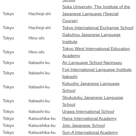
Soka University, The Institute of the
Tokyo
Hachioji-shi
Japanese Language (Special
Course)
Tokyo
Hachioji-shi
Tokyo International Exchange School
Gakuhou Japanese Language
Tokyo
Hino-shi
Institute
Tokyo West International Education
Tokyo
Hino-shi
Academy
Tokyo
Itabashi-ku
An Language School Narimasu
Fuji International Language Institute,
Tokyo
Itabashi-ku
Itabashi
Kokusho Japanese Language
Tokyo
Itabashi-ku
School
Shukutoku Japanese Language
Tokyo
Itabashi-ku
School
Tokyo
Itabashi-ku
Urawa International School
Tokyo
Katsushika-ku
Hana International Academy
Tokyo
Katsushika-ku
Joto Japanese School
Tokyo
Katsushika-ku
Sun-A International Academy