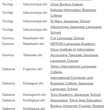
Tochigi
Utsunomiya-shi
Chuo Bunkyo Gakuin
Kokusai Information Business
Tochigi
Utsunomiya-shi
College
Tochigi
Utsunomiya-shi
St Mary Japanese School
Utsunomiya Japanese Language
Tochigi
Utsunomiya-shi
School
Gunma
Maebashi-shi
Fuji Language School
Gunma
Maebashi-shi
NIPPON Language Academy
Chuo Institute of Information
Gunma
Takasaki-shi
Accounting Takasaki Japanese
Language Course
Tokyo International Language
Saitama
Fujimino-shi
College
International Computer and
Saitama
Kawagoe-shi
Business College Japanese
Language School
Saitama
Kawaguchi-shi
Toyo Academy Japanese School
Saitama
Koshigaya-shi
Association Tokyo Asia Education
Bunkyo University Foreign Student
Saitama
Koshigaya-shi