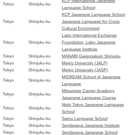
KCP International Japanese
Tokyo
Shinjuku-ku
Language School
KCP Japanese Language School
Tokyo
Shinjuku-ku
Japanese Language for Cross
Cultural Enrichment
Labo International Exchange
Tokyo
Shinjuku-ku
Foundation, Labo Japanese
Language Institute
Tokyo
Shinjuku-ku
MANABI Gaigogakuin Shinjuku
Tokyo
Shinjuku-ku
Mejiro University (JALP)
Tokyo
Shinjuku-ku
Mejiro University (JASP)
MIDREAM School of Japanese
Tokyo
Shinjuku-ku
Language
Mitsumine Career Academy
Tokyo
Shinjuku-ku
Japanese Language Course
Nishi Tokyo Japanese Language
Tokyo
Shinjuku-ku
School
Tokyo
Shinjuku-ku
Samu Language School
Tokyo
Shinjuku-ku
Sendagaya Japanese Institute
Tokyo
Shinjuku-ku
Sendagaya Japanese School