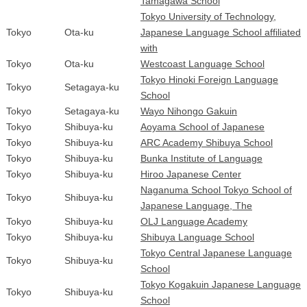
Tamagawa School
Tokyo University of Technology,
Tokyo
Ota-ku
Japanese Language School affiliated
with
Tokyo
Ota-ku
Westcoast Language School
Tokyo Hinoki Foreign Language
Tokyo
Setagaya-ku
School
Tokyo
Setagaya-ku
Wayo Nihongo Gakuin
Tokyo
Shibuya-ku
Aoyama School of Japanese
Tokyo
Shibuya-ku
ARC Academy Shibuya School
Tokyo
Shibuya-ku
Bunka Institute of Language
Tokyo
Shibuya-ku
Hiroo Japanese Center
Naganuma School Tokyo School of
Tokyo
Shibuya-ku
Japanese Language, The
Tokyo
Shibuya-ku
OLJ Language Academy
Tokyo
Shibuya-ku
Shibuya Language School
Tokyo Central Japanese Language
Tokyo
Shibuya-ku
School
Tokyo Kogakuin Japanese Language
Tokyo
Shibuya-ku
School