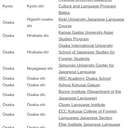
Kyoto
Kyoto-shi
Culture and Language Program
Bekka
Higashi-osaka-
Kinki University Japanese Language
Osaka
shi
Course
Kansai Gaidai University Asian
Osaka
Hirakata-shi
Studies Program
Osaka International University
Osaka
Hirakata-shi
School of Japanese Studies for
Foreign Students
Setsunan University Center for
Osaka
Neyagawa-shi
Japanese Language
Osaka
Osaka-shi
ARC Academy Osaka School
Osaka
Osaka-shi
Ashiya Kokusai Gakuin
Bunrin Institute (Department of the
Osaka
Osaka-shi
Japanese Language)
Osaka
Osaka-shi
Clover Language Institute
ECC Kokusai College of Foreign
Osaka
Osaka-shi
Languages Japanese Section
Ehle Institute Japanese Language
Osaka
Osaka-shi