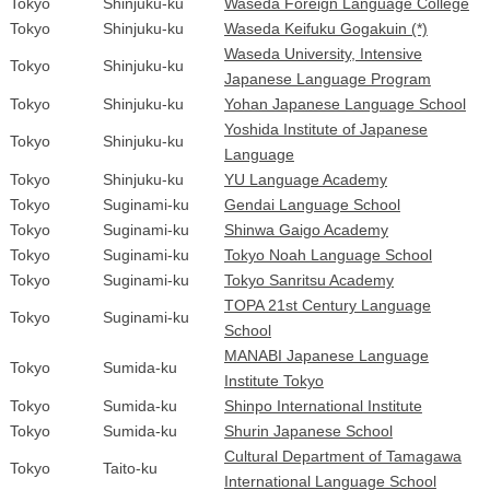
Tokyo
Shinjuku-ku
Waseda Foreign Language College
Tokyo
Shinjuku-ku
Waseda Keifuku Gogakuin (*)
Waseda University, Intensive
Tokyo
Shinjuku-ku
Japanese Language Program
Tokyo
Shinjuku-ku
Yohan Japanese Language School
Yoshida Institute of Japanese
Tokyo
Shinjuku-ku
Language
Tokyo
Shinjuku-ku
YU Language Academy
Tokyo
Suginami-ku
Gendai Language School
Tokyo
Suginami-ku
Shinwa Gaigo Academy
Tokyo
Suginami-ku
Tokyo Noah Language School
Tokyo
Suginami-ku
Tokyo Sanritsu Academy
TOPA 21st Century Language
Tokyo
Suginami-ku
School
MANABI Japanese Language
Tokyo
Sumida-ku
Institute Tokyo
Tokyo
Sumida-ku
Shinpo International Institute
Tokyo
Sumida-ku
Shurin Japanese School
Cultural Department of Tamagawa
Tokyo
Taito-ku
International Language School