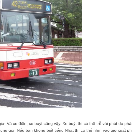
. Và xe điện, xe buýt cũng vậy. Xe buýt thì có thể trễ vài phút do phả
đúng giờ. Nếu bạn không biết tiếng Nhật thì có thể nhìn vào giờ xuất ph