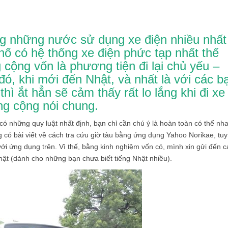
ong những nước sử dụng xe điện nhiều nhất
phố có hệ thống xe điện phức tạp nhất thế
 cộng vốn là phương tiện đi lại chủ yếu –
ó, khi mới đến Nhật, và nhất là với các b
hì ắt hẳn sẽ cảm thấy rất lo lắng khi đi xe
ng cộng nói chung.
 những quy luật nhất định, bạn chỉ cần chú ý là hoàn toàn có thể nh
g có bài viết về cách tra cứu giờ tàu bằng ứng dụng Yahoo Norikae, tuy
ới ứng dụng trên. Vì thế, bằng kinh nghiệm vốn có, mình xin gửi đến c
hật (dành cho những bạn chưa biết tiếng Nhật nhiều).