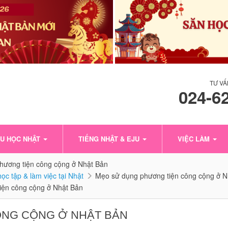
TƯ VẤ
024-6
U HỌC NHẬT
TIẾNG NHẬT & EJU
VIỆC LÀM
hương tiện công cộng ở Nhật Bản
ọc tập & làm việc tại Nhật
Mẹo sử dụng phương tiện công cộng ở N
iện công cộng ở Nhật Bản
ÔNG CỘNG Ở NHẬT BẢN