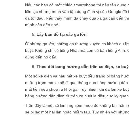
Nếu các bạn có một chiếc smartphone thì nên tận dụng c
liên lạc nhưng mình vẫn tận dụng định vị của Google để 
đã tới đâu. Nếu thấy mình đã chạy quá xa ga cần đến thì
mình cần đến nhé.
Lấy bản đồ tại các ga lớn
Ở những ga lớn, những ga thường xuyên có khách du lịch 
buýt. Không chỉ có tiếng Nhật mà còn có bản tiếng Anh. 
dùng đến nó đấy.
Theo dõi bảng hướng dẫn trên xe điện, xe buý
Một số xe điện và hầu hết xe buýt đều trang bị bảng hướ
những trạm mà xe sẽ đi qua thông qua bảng hướng dẫn nà
mất tiền nếu chưa ra khỏi ga. Tuy nhiên khi đã lên xe bu
bảng hướng dẫn điện tử trên xe buýt là điều cực kỳ quan 
Trên đây là một số kinh nghiệm, mẹo để không bị nhầm xe
sẽ bị lạc một hai lần hoặc nhầm tàu. Tuy nhiên với nhữ