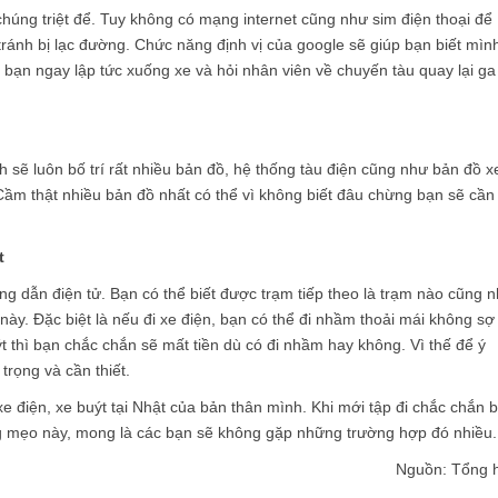
húng triệt để. Tuy không có mạng internet cũng như sim điện thoại để
tránh bị lạc đường. Chức năng định vị của google sẽ giúp bạn biết mìn
 bạn ngay lập tức xuống xe và hỏi nhân viên về chuyến tàu quay lại ga
sẽ luôn bố trí rất nhiều bản đồ, hệ thống tàu điện cũng như bản đồ x
Cầm thật nhiều bản đồ nhất có thể vì không biết đâu chừng bạn sẽ cần
t
ng dẫn điện tử. Bạn có thể biết được trạm tiếp theo là trạm nào cũng 
y. Đặc biệt là nếu đi xe điện, bạn có thể đi nhầm thoải mái không sợ
ýt thì bạn chắc chắn sẽ mất tiền dù có đi nhầm hay không. Vì thế để ý
trọng và cần thiết.
 điện, xe buýt tại Nhật của bản thân mình. Khi mới tập đi chắc chắn 
ng mẹo này, mong là các bạn sẽ không gặp những trường hợp đó nhiều.
Nguồn: Tổng 