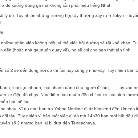
 giờ để xuống đúng ga mà không cần phải hiểu tiếng Nhật.
số lý do. Tuy nhiên những trường hợp ấy thường xảy ra ở Tokyo – tuyế
t.
ới
 những nhân viên không biết, vì thế việc hỏi đường sẽ rất khó khăn. Tu
 đến (hoặc nhà ga muốn quay về), họ sẽ chỉ cho bạn thật tận tình.
n số 2 sẽ đến đúng nơi đó thì lần này cũng y như vậy. Tuy nhiên bạn 
 nhanh, loại cực nhanh, loại nhanh dành cho người đi làm, … Tùy vào m
uyến xe điện đó chạy. Nếu điểm bạn muốn đến chỉ có xe loại bình thườ
chắn bạn sẽ lạc.
ác nhau. Ví dụ như bạn tra Yahoo Norikae đi từ Kitasenri đến Umeda l
ổi tàu. Tuy nhiên vì bận một việc gì đó mà 14h30 bạn mới bắt đầu đi
 tuyến số 2 nhưng bạn lại bị đưa đến Tengachaya.