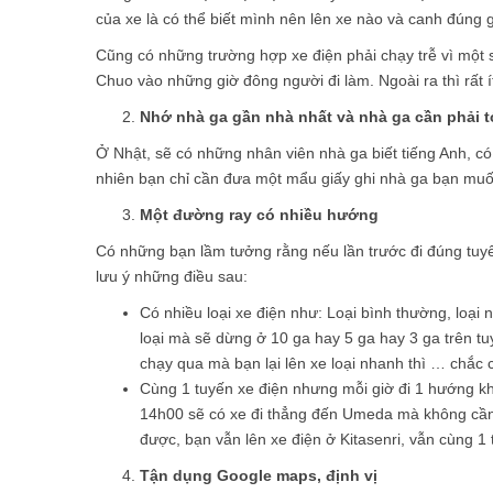
của xe là có thể biết mình nên lên xe nào và canh đúng
Cũng có những trường hợp xe điện phải chạy trễ vì một 
Chuo vào những giờ đông người đi làm. Ngoài ra thì rất í
Nhớ nhà ga gần nhà nhất và nhà ga cần phải t
Ở Nhật, sẽ có những nhân viên nhà ga biết tiếng Anh, có
nhiên bạn chỉ cần đưa một mẩu giấy ghi nhà ga bạn muốn
Một đường ray có nhiều hướng
Có những bạn lầm tưởng rằng nếu lần trước đi đúng tuyế
lưu ý những điều sau:
Có nhiều loại xe điện như: Loại bình thường, loại
loại mà sẽ dừng ở 10 ga hay 5 ga hay 3 ga trên t
chạy qua mà bạn lại lên xe loại nhanh thì … chắc 
Cùng 1 tuyến xe điện nhưng mỗi giờ đi 1 hướng kh
14h00 sẽ có xe đi thẳng đến Umeda mà không cần đ
được, bạn vẫn lên xe điện ở Kitasenri, vẫn cùng 1
Tận dụng Google maps, định vị