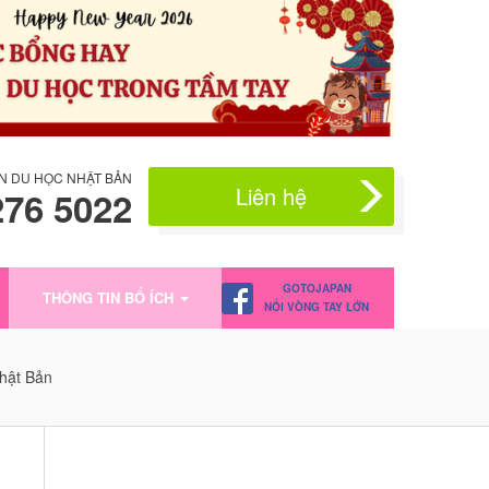
N DU HỌC NHẬT BẢN
Liên hệ
276 5022
GOTOJAPAN
THÔNG TIN BỔ ÍCH
NỐI VÒNG TAY LỚN
hật Bản