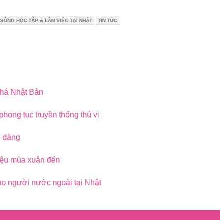
SỐNG HỌC TẬP & LÀM VIỆC TẠI NHẬT
TIN TỨC
phá Nhật Bản
hong tục truyền thống thú vị
ễ dàng
iệu mùa xuân đến
o người nước ngoài tại Nhật