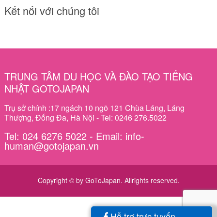
Kết nối với chúng tôi
TRUNG TÂM DU HỌC VÀ ĐÀO TẠO TIẾNG
NHẬT GOTOJAPAN
Trụ sở chính :17 ngách 10 ngõ 121 Chùa Láng, Láng
Thượng, Đống Đa, Hà Nội - Tel: 0246 276.5022
Tel: 024 6276 5022 - Email: info-
human@gotojapan.vn
Copyright © by GoToJapan. Allrights reserved.
Hỗ trợ trực tuyến