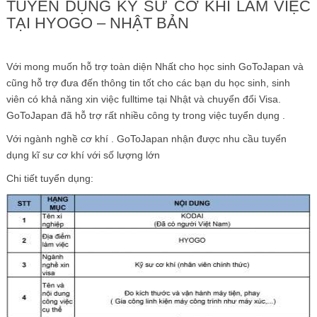
TUYỂN DỤNG KỸ SƯ CƠ KHÍ LÀM VIỆC
TẠI HYOGO – NHẬT BẢN
Với mong muốn hỗ trợ toàn diện Nhất cho học sinh GoToJapan và
cũng hỗ trợ đưa đến thông tin tốt cho các bạn du học sinh, sinh
viên có khả năng xin việc fulltime tại Nhật và chuyển đổi Visa.
GoToJapan đã hỗ trợ rất nhiều công ty trong việc tuyển dụng .
Với ngành nghề cơ khí . GoToJapan nhận được nhu cầu tuyển
dụng kĩ sư cơ khí với số lượng lớn
Chi tiết tuyển dụng: