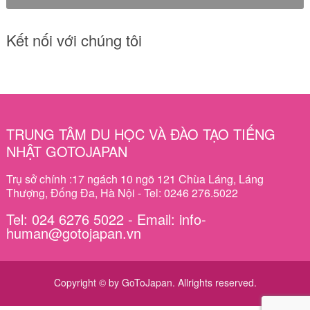
Kết nối với chúng tôi
TRUNG TÂM DU HỌC VÀ ĐÀO TẠO TIẾNG
NHẬT GOTOJAPAN
Trụ sở chính :17 ngách 10 ngõ 121 Chùa Láng, Láng
Thượng, Đống Đa, Hà Nội - Tel: 0246 276.5022
Tel: 024 6276 5022 - Email: info-
human@gotojapan.vn
Copyright © by GoToJapan. Allrights reserved.