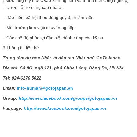
( Mức tăng tùy thuộc vào kinh nghiệm và thành tích công nghiệp)
– Được hỗ trợ cung cấp nhà ở.
– Bảo hiểm xã hội theo đúng quy định làm việc
– Môi trường làm việc chuyên nghiệp
– Các chế độ phúc lợi đặc biệt dành riêng cho kỹ sư.
3.Thông tin liên hệ
Trung tâm du họ
c Nhậ
t và đào tạ
o Nhậ
t ngữ
GoToJapan.
Đị
a chỉ
:
Số
8G, ng
õ
121, phố
Ch
ù
a L
á
ng,
Đố
ng
Đ
a, H
à
Nộ
i.
Tel: 024-6276 5022
Email:
info-human@gotojapan.vn
Group:
http://www.facebook.com/groups/gotojapan.vn
Fanpage:
http://www.facebook.com/gotojapan.vn