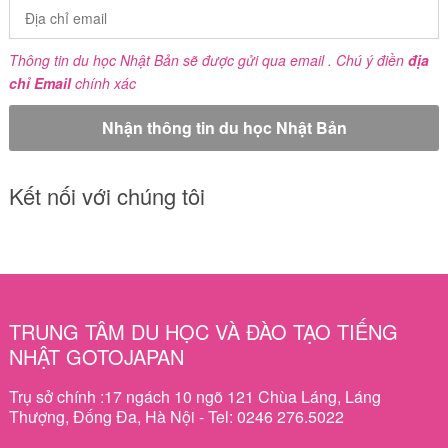
Thông tin du học Nhật Bản sẽ được gửi qua email . Chú ý điền
địa
chỉ Email
chính xác
Kết nối với chúng tôi
TRUNG TÂM DU HỌC VÀ ĐÀO TẠO TIẾNG
NHẬT GOTOJAPAN
Trụ sở chính :17 ngách 10 ngõ 121 Chùa Láng, Láng
Thượng, Đống Đa, Hà Nội - Tel: 0246 276.5022