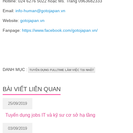
Hotline: 024 6276 5022 hoặc Ms. Trang 0963682333
Email:
info-human@gotojapan.vn
Website:
gotojapan.vn
Fanpage:
https://www.facebook.com/gotojapan.vn/
DANH MỤC :
TUYỂN DỤNG FULLTIME LÀM VIỆC TẠI NHẬT
BÀI VIẾT LIÊN QUAN
25/09/2019
Tuyển dụng jobs IT và kỹ sư cơ sở hạ tầng
03/09/2019