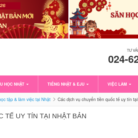
TƯ VẤ
024-6
U HỌC NHẬT
TIẾNG NHẬT & EJU
VIỆC LÀM
ọc tập & làm việc tại Nhật
Các dịch vụ chuyển tiền quốc tế uy tín tạ
 TẾ UY TÍN TẠI NHẬT BẢN