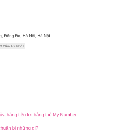
g, Đống Đa, Hà Nội, Hà Nội
M VIỆC TẠI NHẬT
 cửa hàng tiện lợi bằng thẻ My Number
chuẩn bị những gì?