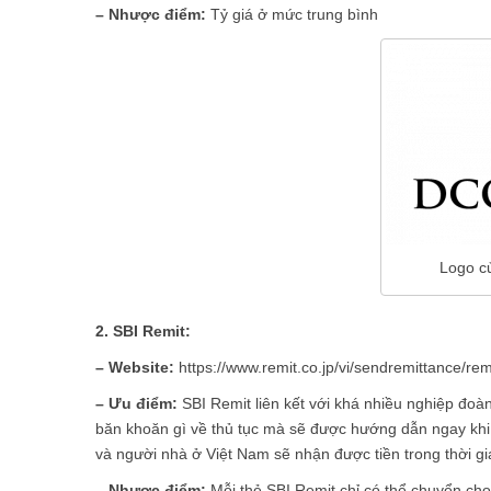
– Nhược điểm:
Tỷ giá ở mức trung bình
Logo c
2. SBI Remit:
– Website:
https://www.remit.co.jp/vi/sendremittance/re
– Ưu điểm:
SBI Remit liên kết với khá nhiều nghiệp đo
băn khoăn gì về thủ tục mà sẽ được hướng dẫn ngay khi 
và người nhà ở Việt Nam sẽ nhận được tiền trong thời gia
– Nhược điểm:
Mỗi thẻ SBI Remit chỉ có thể chuyển c