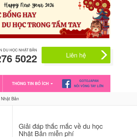
N DU HỌC NHẬT BẢN
Liên hệ
276 5022
GOTOJAPAN
THÔNG TIN BỔ ÍCH
NỐI VÒNG TAY LỚN
i Nhật Bản
Giải đáp thắc mắc về du học
Nhật Bản miễn phí