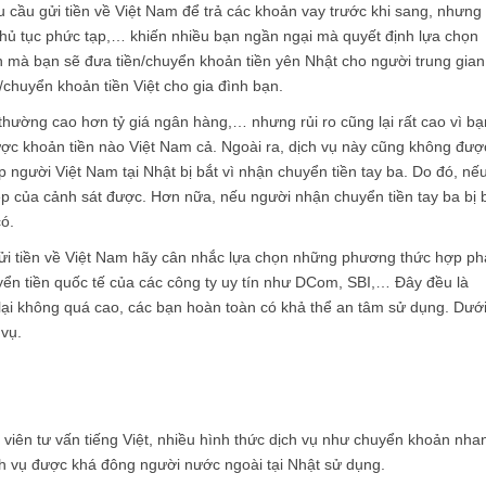
 cầu gửi tiền về Việt Nam để trả các khoản vay trước khi sang, nhưng
, thủ tục phức tạp,… khiến nhiều bạn ngần ngại mà quyết định lựa chọn
iền mà bạn sẽ đưa tiền/chuyển khoản tiền yên Nhật cho người trung gian
chuyển khoản tiền Việt cho gia đình bạn.
 thường cao hơn tỷ giá ngân hàng,… nhưng rủi ro cũng lại rất cao vì bạ
ợc khoản tiền nào Việt Nam cả. Ngoài ra, dịch vụ này cũng không đượ
 người Việt Nam tại Nhật bị bắt vì nhận chuyển tiền tay ba. Do đó, nế
ệp của cảnh sát được. Hơn nữa, nếu người nhận chuyển tiền tay ba bị 
ó.
i tiền về Việt Nam hãy cân nhắc lựa chọn những phương thức hợp p
n tiền quốc tế của các công ty uy tín như DCom, SBI,… Đây đều là
ụ lại không quá cao, các bạn hoàn toàn có khả thể an tâm sử dụng. Dướ
 vụ.
viên tư vấn tiếng Việt, nhiều hình thức dịch vụ như chuyển khoản nha
ịch vụ được khá đông người nước ngoài tại Nhật sử dụng.