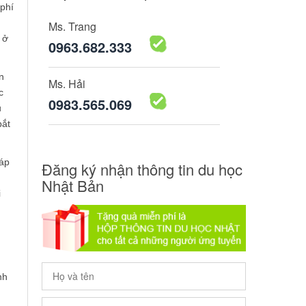
 phí
Ms. Trang
 ở
0963.682.333
n
Ms. Hải
c
0983.565.069
u
bắt
háp
Đăng ký nhận thông tin du học
Nhật Bản
i
nh