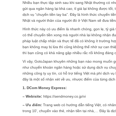
Nhiều bạn thực tập sinh sau khi sang Nhật thường có nhu
gửi qua ngân hàng lại khá cao, tỉ giá lại không được tốt
dịch vụ “chuyển tiền tay ba”. Đây là hình thức chuyển t
Nhật và người thân của người đó ở Việt Nam sẽ đưa tiền/
Hình thức này có ưu điểm là nhanh chóng, gọn lẹ, tỷ giá
có thể chuyển tiền xong mà người nhà lại không nhận đư
pháp luật chấp nhận và thực tế đã có không ít trường hợp
bạn không may bị lừa thì cũng không thể nhờ sự can thi
thì bạn cũng có khả năng gặp nhiều rắc rối không đáng c
Vì vậy, GotoJapan khuyên những bạn nào mong muốn gử
như chuyển khoản ngân hàng hoặc sử dụng dịch vụ chuyể
những công ty uy tín, có hỗ trợ tiếng Việt mà phí dịch v
đây là một số nhận xét về ưu, nhược điểm của từng dịch
1. DCom Money Express:
– Webisite:
https://sendmoney.co.jp/vi
– Ưu điểm:
Trang web có hướng dẫn tiếng Việt, có nhân 
trong 10’, chuyển vào thẻ, nhận tiền tại nhà,… Đây là d