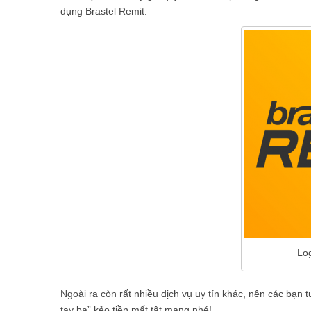
dụng Brastel Remit.
Log
Ngoài ra còn rất nhiều dịch vụ uy tín khác, nên các bạn 
tay ba” kẻo tiền mất tật mang nhé!