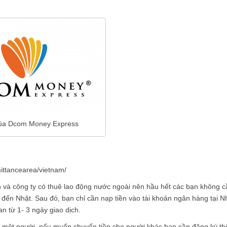
ủa Dcom Money Express
mittancearea/vietnam/
àn và công ty có thuê lao động nước ngoài nên hầu hết các bạn không c
đến Nhật. Sau đó, bạn chỉ cần nạp tiền vào tài khoản ngân hàng tại N
n từ 1- 3 ngày giao dịch.
ho một người, nếu muốn chuyển tiền cho người khác bạn cần đăng ký t