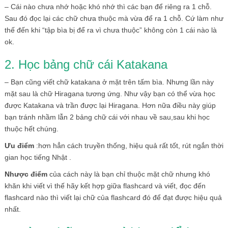
– Cái nào chưa nhớ hoặc khó nhớ thì các bạn để riêng ra 1 chỗ.
Sau đó đọc lại các chữ chưa thuộc mà vừa để ra 1 chỗ. Cứ làm như
thế đến khi “tập bìa bị để ra vì chưa thuộc” không còn 1 cái nào là
ok.
2. Học bảng chữ cái Katakana
– Bạn cũng viết chữ katakana ở mặt trên tấm bìa. Nhưng lần này
mặt sau là chữ Hiragana tương ứng. Như vậy bạn có thể vừa học
được Katakana và trần được lại Hiragana. Hơn nữa điều này giúp
bạn tránh nhầm lẫn 2 bảng chữ cái với nhau về sau,sau khi học
thuộc hết chúng.
Ưu điểm
:hơn hẳn cách truyền thống, hiệu quả rất tốt, rút ngắn thời
gian học tiếng Nhật .
Nhược điểm
của cách này là bạn chỉ thuộc mặt chữ nhưng khó
khăn khi viết vì thế hãy kết hợp giữa flashcard và viết, đọc đến
flashcard nào thì viết lại chữ của flashcard đó để đạt được hiệu quả
nhất.