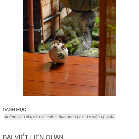
DANH MỤC :
NHỮNG ĐIỀU NÊN BIẾT VỀ CUỘC SỐNG HỌC TẬP & LÀM VIỆC TẠI NHẬT
BÀI VIẾT LIÊN QUAN