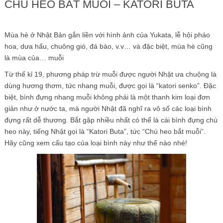
CHÚ HEO BẮT MUỖI – KATORI BUTA
Mùa hè ở Nhật Bản gắn liền với hình ảnh của Yukata, lễ hội pháo
hoa, dưa hấu, chuông gió, đá bào, v.v… và đặc biệt, mùa hè cũng
là mùa của… muỗi
Từ thế kỉ 19, phương pháp trừ muỗi được người Nhật ưa chuộng là
dùng hương thơm, tức nhang muỗi, được gọi là “katori senko”. Đặc
biệt, bình đựng nhang muỗi không phải là một thanh kim loại đơn
giản như ở nước ta, mà người Nhật đã nghĩ ra vô số các loại bình
đựng rất dễ thương. Bắt gặp nhiều nhất có thể là cái bình đựng chú
heo này, tiếng Nhật gọi là “Katori Buta”, tức “Chú heo bắt muỗi”.
Hãy cũng xem cấu tạo của loại bình này như thế nào nhé!