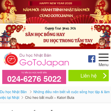
Menu
TƯ VẤN DU HỌC NHẬT BẢN
Liên hệ
024-6276 5022
Du học Nhật Bản
Những điều nên biết về cuộc sống học tập & làm
việc tại Nhật
Chú heo bắt muỗi – Katori Buta