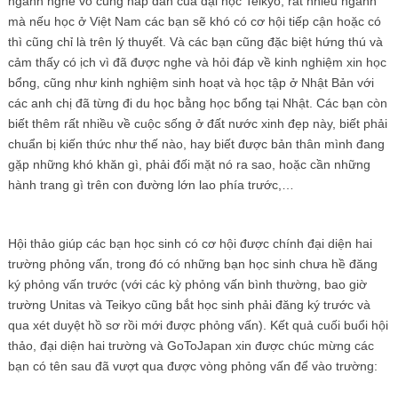
ngành nghề vô cùng hấp dẫn của đại học Teikyo, rất nhiều ngành
mà nếu học ở Việt Nam các bạn sẽ khó có cơ hội tiếp cận hoặc có
thì cũng chỉ là trên lý thuyết. Và các bạn cũng đặc biệt hứng thú và
cảm thấy có ịch vì đã được nghe và hỏi đáp về kinh nghiệm xin học
bổng, cũng như kinh nghiệm sinh hoạt và học tập ở Nhật Bản với
các anh chị đã từng đi du học bằng học bổng tại Nhật. Các bạn còn
biết thêm rất nhiều về cuộc sống ở đất nước xinh đẹp này, biết phải
chuẩn bị kiến thức như thế nào, hay biết được bản thân mình đang
gặp những khó khăn gì, phải đối mặt nó ra sao, hoặc cần những
hành trang gì trên con đường lớn lao phía trước,…
Hội thảo giúp các bạn học sinh có cơ hội được chính đại diện hai
trường phỏng vấn, trong đó có những bạn học sinh chưa hề đăng
ký phỏng vấn trước (với các kỳ phỏng vấn bình thường, bao giờ
trường Unitas và Teikyo cũng bắt học sinh phải đăng ký trước và
qua xét duyệt hồ sơ rồi mới được phỏng vấn). Kết quả cuối buổi hội
thảo, đại diện hai trường và GoToJapan xin được chúc mừng các
bạn có tên sau đã vượt qua được vòng phỏng vấn để vào trường: