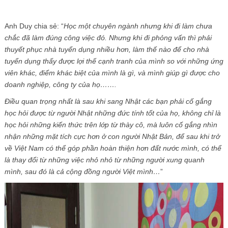
Anh Duy chia sẻ: “
Học một chuyên ngành nhưng khi đi làm chưa
chắc đã làm đúng công việc đó. Nhưng khi đi phỏng vấn thì phải
thuyết phục nhà tuyển dụng nhiều hơn, làm thế nào để cho nhà
tuyển dụng thấy được lợi thế cạnh tranh của mình so với những ứng
viên khác, điểm khác biệt của mình là gì, và mình giúp gì được cho
doanh nghiệp, công ty của họ…….
Điều quan trọng nhất là sau khi sang Nhật các bạn phải cố gắng
học hỏi được từ người Nhật những đức tính tốt của họ, không chỉ là
học hỏi những kiến thức trên lớp từ thày cô, mà luôn cố gắng nhìn
nhận những mặt tích cực hơn ở con người Nhật Bản, để sau khi trở
về Việt Nam có thể góp phần hoàn thiện hơn đất nước mình, có thể
là thay đổi từ những việc nhỏ nhỏ từ những người xung quanh
mình, sau đó là cả cộng đồng người Việt mình…
”