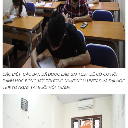
ĐẶC BIỆT, CÁC BẠN ĐÃ ĐƯỢC LÀM BÀI TEST ĐỂ CÓ CƠ HỘI
DÀNH HỌC BỔNG VỚI TRƯỜNG NHẬT NGỮ UNITAS VÀ ĐẠI HỌC
TEIKYO NGAY TẠI BUỔI HỘI THẢO!!!