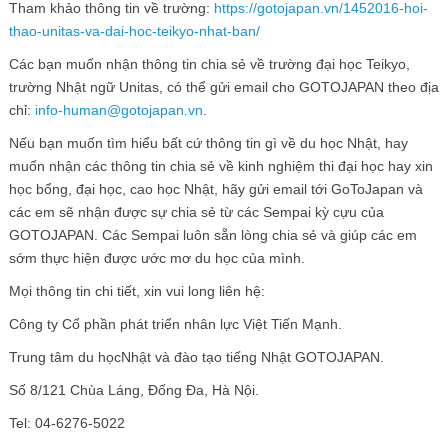
Tham khảo thông tin về trường:
https://gotojapan.vn/1452016-hoi-
thao-unitas-va-dai-hoc-teikyo-nhat-ban/
Các bạn muốn nhận thông tin chia sẻ về trường đại học Teikyo,
trường Nhật ngữ Unitas, có thể gửi email cho GOTOJAPAN theo địa
chỉ:
info-human@gotojapan.vn
.
Nếu bạn muốn tìm hiểu bất cứ thông tin gì về du học Nhật, hay
muốn nhận các thông tin chia sẻ về kinh nghiệm thi đại học hay xin
học bổng, đại học, cao học Nhật, hãy gửi email tới GoToJapan và
các em sẽ nhận được sự chia sẻ từ các Sempai kỳ cựu của
GOTOJAPAN. Các Sempai luôn sẵn lòng chia sẻ và giúp các em
sớm thực hiện được ước mơ du học của mình.
Mọi thông tin chi tiết, xin vui long liên hệ:
Công ty Cổ phần phát triển nhân lực Việt Tiến Mạnh.
Trung tâm du họcNhật và đào tạo tiếng Nhật GOTOJAPAN.
Số 8/121 Chùa Láng, Đống Đa, Hà Nội.
Tel: 04-6276-5022