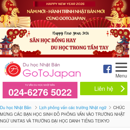
Menu
TƯ VẤN DU HỌC NHẬT BẢN
Liên hệ
024-6276 5022
Du học Nhật Bản
Lịch phỏng vấn các trường Nhật ngữ
CHÚC
MỪNG CÁC BẠN HỌC SINH ĐỖ PHỎNG VẤN VÀO TRƯỜNG NHẬT
NGỮ UNITAS VÀ TRƯỜNG ĐẠI HỌC DANH TIẾNG TEIKYO