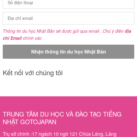
Thông tin du học Nhật Bản sẽ được gửi qua email . Chú ý điền
địa
chỉ Email
chính xác
Kết nối với chúng tôi
TRUNG TÂM DU HỌC VÀ ĐÀO TẠO TIẾNG
NHẬT GOTOJAPAN
Trụ sở chính :17 ngách 10 ngõ 121 Chùa Láng, Láng