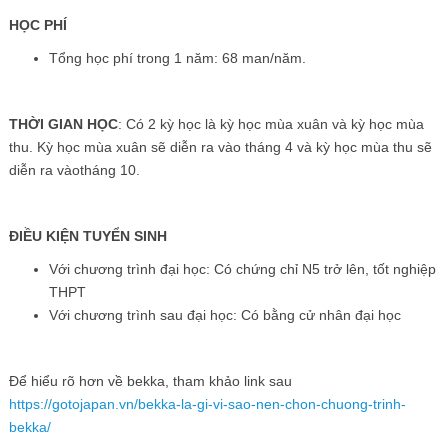
HỌC PHÍ
Tổng học phí trong 1 năm: 68 man/năm.
THỜI GIAN HỌC
: Có 2 kỳ học là kỳ học mùa xuân và kỳ học mùa
thu. Kỳ học mùa xuân sẽ diễn ra vào tháng 4 và kỳ học mùa thu sẽ
diễn ra vàotháng 10.
ĐIỀU KIỆN TUYỂN SINH
Với chương trình đại học: Có chứng chỉ N5 trở lên, tốt nghiệp
THPT
Với chương trình sau đại học: Có bằng cử nhân đại học
Để hiểu rõ hơn về bekka, tham khảo link sau
https://gotojapan.vn/bekka-la-gi-vi-sao-nen-chon-chuong-trinh-
bekka/