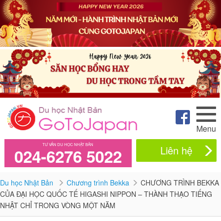
Menu
TƯ VẤN DU HỌC NHẬT BẢN
Liên hệ
024-6276 5022
Du học Nhật Bản
Chương trình Bekka
CHƯƠNG TRÌNH BEKKA
CỦA ĐẠI HỌC QUỐC TẾ HIGASHI NIPPON – THÀNH THẠO TIẾNG
NHẬT CHỈ TRONG VÒNG MỘT NĂM