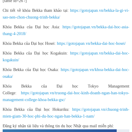
[table id=26 /]
Chi tiết về khóa Bekka tham khảo tại:
https://gotojapan.vn/bekka-la-gi-vi-
sao-nen-chon-chuong-trinh-bekka/
Khóa Bekka của Đại học Asia:
https://gotojapan.vn/bekka-dai-hoc-asia-
thang-4-2018/
Khóa Bekka của Đại học Hosei:
https://gotojapan.vn/bekka-dai-hoc-hosei/
Khóa Bekka của Đại học Kogakuin:
https://gotojapan.vn/bekka-dai-hoc-
kogakuin/
Khóa Bekka của Đại học Osaka:
https://gotojapan.vn/khoa-bekka-dai-hoc-
osaka/
Khóa Bekka của Đại học Tokyo Management
College:
https://gotojapan.vn/truong-dai-hoc-kinh-doanh-ngan-han-tokyo-
management-college-khoa-bekka-gsc/
Khóa Bekka của Đại học Hokuriku:
https://gotojapan.vn/chuong-trinh-
mien-giam-30-hoc-phi-du-hoc-ngan-han-bekka-1-nam/
Đăng ký nhận tài liệu và thông tin du học Nhật qua mail miễn phí: