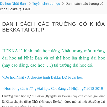
Du học Nhật Bản
Tuyển sinh du học
Danh sách các trường có
khóa Bekka tại GTJP
DANH SÁCH CÁC TRƯỜNG CÓ KHÓA
BEKKA TẠI GTJP
BEKKA là hình thức học tiếng Nhật trong một trường
đại học tại Nhật Bản và có thể học lên thẳng đại học
(hay cao đẳng, cao học, …) tại trường đại học đó.
>Du học Nhật với chương trình Bekka-Dự bị đại học
>H
ọ
c b
ổ
ng các tr
ườ
ng Đ
ạ
i h
ọ
c, Cao đ
ẳ
ng và Nh
ậ
t ng
ữ
2018-2019
Chương trình học dự bị Bekka (Ryugakusei Bekka) hay còn có tên gọi khác
là Khoa chuyên tiếng Nhật (Nihongo Bekka), được mở tại một sốtrường đại