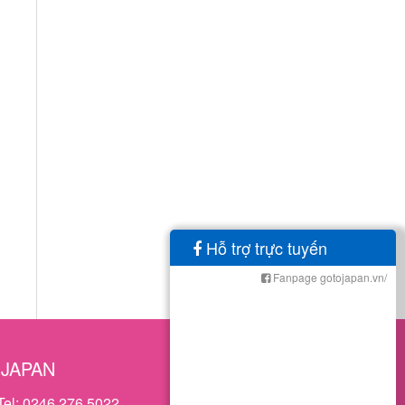
Hỗ trợ trực tuyến
Fanpage gotojapan.vn/
OJAPAN
Tel: 0246 276.5022