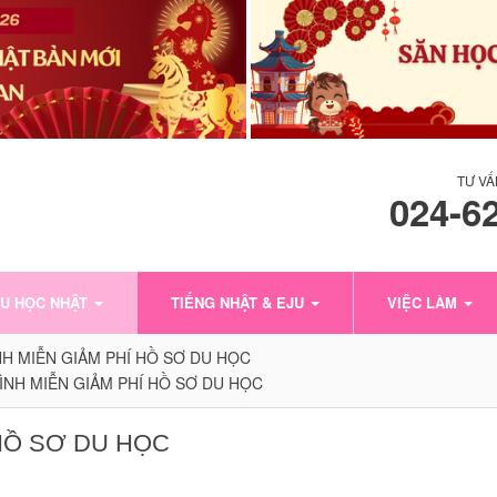
TƯ VẤ
024-6
U HỌC NHẬT
TIẾNG NHẬT & EJU
VIỆC LÀM
H MIỄN GIẢM PHÍ HỒ SƠ DU HỌC
NH MIỄN GIẢM PHÍ HỒ SƠ DU HỌC
HỒ SƠ DU HỌC