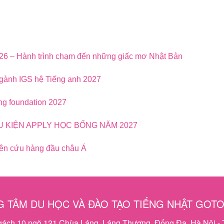
026 – Hành trình chạm đến những giấc mơ Nhật Bản
ngành IGS hệ Tiếng anh 2027
ng foundation 2027
ỀU KIỆN APPLY HỌC BỔNG NĂM 2027
iên cứu hàng đầu châu Á
 TÂM DU HỌC VÀ ĐÀO TẠO TIẾNG NHẬT GOT
ngách 10 ngõ 121 Chùa Láng, Láng Thượng, Đống Đa, Hà Nội - 