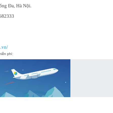
ống Đa, Hà Nội.
3682333
.vn/
miễn phí: