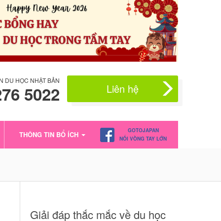
N DU HỌC NHẬT BẢN
Liên hệ
276 5022
GOTOJAPAN
THÔNG TIN BỔ ÍCH
NỐI VÒNG TAY LỚN
Giải đáp thắc mắc về du học