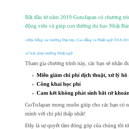
Bắt đầu từ năm 2019 GotoJapan có chương trìn
động viên và giúp con đường du học Nhật Bản
>H
c b
ng các tr
ng Đ
i h
c, Cao đ
ng và Nh
t ng
2018-201
ọ
ổ
ườ
ạ
ọ
ẳ
ậ
ữ
>Cách ch
n tr
ng Nh
t ng
ọ
ườ
ậ
ữ
Tham gia chương trình này, các bạn sẽ nhận đ
Miễn giảm chi phí dịch thuật, xử lý hồ
Công khai học phí
Cam kết không phát sinh bất cứ khoả
GoToJapan mong muốn giúp cho các bạn có ng
mình với chi phí thấp nhất!
Đây là sự quyết tâm đóng góp của chúng tôi tới