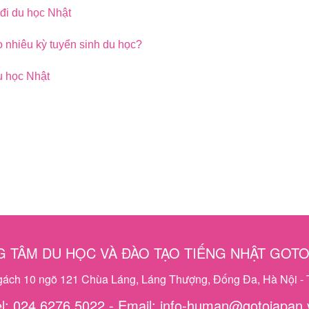
 đi du học Nhật
 nhiêu kỳ tuyển sinh du học?
u học Nhật
 TÂM DU HỌC VÀ ĐÀO TẠO TIẾNG NHẬT GOT
ngách 10 ngõ 121 Chùa Láng, Láng Thượng, Đống Đa, Hà Nội - 
el: 024 6276 5022 - Email: info-human@gotojapan.