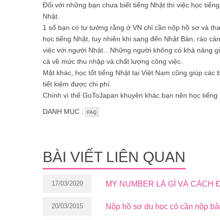
Đối với những bạn chưa biết tiếng Nhật thì việc học tiếng
Nhật.
1 số bạn có tư tưởng rằng ở VN chỉ cần nộp hồ sơ và tha
học tiếng Nhật, tuy nhiên khi sang đến Nhật Bản, rào cả
việc với người Nhật…Những người không có khả năng giao
cả về mức thu nhập và chất lượng công việc.
Mặt khác, học tốt tiếng Nhật tại Việt Nam cũng giúp các b
tiết kiệm được chi phí.
Chính vì thế GoToJapan khuyên khác bạn nên học tiếng N
DANH MỤC :
FAQ
BÀI VIẾT LIÊN QUAN
17/03/2020
MY NUMBER LÀ GÌ VÀ CÁCH Đ
20/03/2015
Nộp hồ sơ du học có cần nộp bả