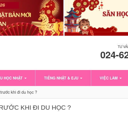
TƯ VẤ
024-6
U HỌC NHẬT
TIẾNG NHẬT & EJU
VIỆC LÀM
trước khi đi du học ?
RƯỚC KHI ĐI DU HỌC ?