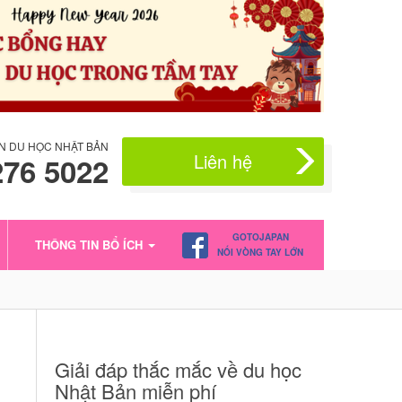
N DU HỌC NHẬT BẢN
Liên hệ
276 5022
GOTOJAPAN
THÔNG TIN BỔ ÍCH
NỐI VÒNG TAY LỚN
Giải đáp thắc mắc về du học
Nhật Bản miễn phí