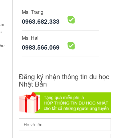
Ms. Trang
0963.682.333
làm
c
Ms. Hải
0983.565.069
như
Đăng ký nhận thông tin du học
Nhật Bản