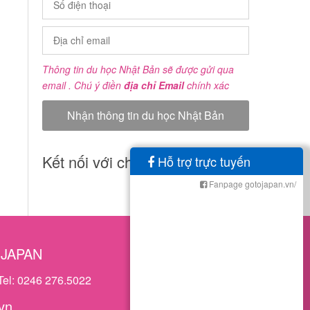
Thông tin du học Nhật Bản sẽ được gửi qua
email . Chú ý điền
địa chỉ Email
chính xác
Kết nối với chúng tôi
Hỗ trợ trực tuyến
Fanpage gotojapan.vn/
OJAPAN
Tel: 0246 276.5022
vn