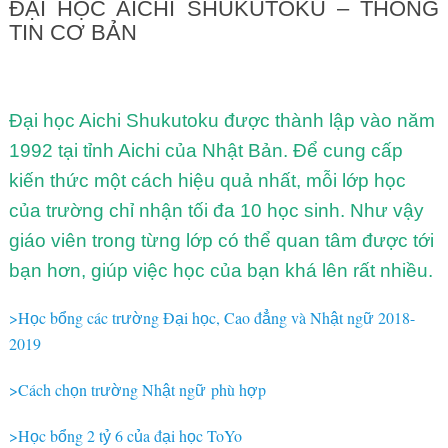
ĐẠI HỌC AICHI SHUKUTOKU – THÔNG
TIN CƠ BẢN
Đại học Aichi Shukutoku được thành lập vào năm
1992 tại tỉnh Aichi của Nhật Bản. Để cung cấp
kiến thức một cách hiệu quả nhất, mỗi lớp học
của trường chỉ nhận tối đa 10 học sinh. Như vậy
giáo viên trong từng lớp có thể quan tâm được tới
bạn hơn, giúp việc học của bạn khá lên rất nhiều.
>H
c b
ng các tr
ng Đ
i h
c, Cao đ
ng và Nh
t ng
2018-
ọ
ổ
ườ
ạ
ọ
ẳ
ậ
ữ
2019
>Cách ch
n tr
ng Nh
t ng
phù h
p
ọ
ườ
ậ
ữ
ợ
>H
c b
ng 2 t
6 c
a đ
i h
c ToYo
ọ
ổ
ỷ
ủ
ạ
ọ