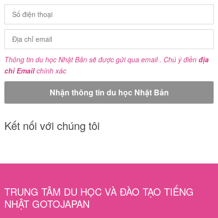
Thông tin du học Nhật Bản sẽ được gửi qua email . Chú ý điền
địa
chỉ Email
chính xác
Kết nối với chúng tôi
TRUNG TÂM DU HỌC VÀ ĐÀO TẠO TIẾNG
NHẬT GOTOJAPAN