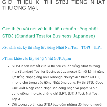
GIỚI THIỆU KÌ THI STBJ TIẾNG NHẬT
THƯƠNG MẠI.
Giới thiệu vài nét về kì thi tiêu chuẩn tiếng nhật
STBJ (Standard Test for Business Japanese)
>So sánh các kỳ thi năng l
c ti
ng Nh
t Nat Test – TOPJ – JLPT
ự
ế
ậ
>Tham kh
o các l
p ti
GoToJapan
ả
ớ
ếng Nhật
STBJ là tên viết tắt của kì thi tiêu chuẩn tiếng Nhật thương
mại (Standard Test for Business Japanese) là một kỳ thi năng
lực tiếng Nhật giống như Nihongo Nouryoku Shiken (JLPT)
nhưng chú trọng vào tiếng Nhật ứng dụng. Kỳ thi STBJ được
Cục xuất Nhập cảnh Nhật Bản công nhận và phạm vi sử
dụng giống như các chứng chỉ JLPT, BJT, J Test, Nat Test,
Top J…
Đối tượng dự thi của STBJ bao gồm những đối tượng người