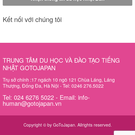
Kết nối với chúng tôi
TRUNG TÂM DU HỌC VÀ ĐÀO TẠO TIẾNG
NHẬT GOTOJAPAN
Trụ sở chính :17 ngách 10 ngõ 121 Chùa Láng, Láng
Thượng, Đống Đa, Hà Nội - Tel: 0246 276.5022
Tel: 024 6276 5022 - Email: info-
human@gotojapan.vn
Copyright © by GoToJapan. Allrights reserved.