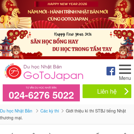
Menu
TƯ VẤN DU HỌC NHẬT BẢN
Liên hệ
024-6276 5022
Du học Nhật Bản
Các kỳ thi
Giới thiệu kì thi STBJ tiếng Nhật
thương mại.