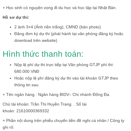
+ Học sinh có nguyện vọng đi du học và học tập tại Nhật Bản.
Hồ sơ dự thi:
2 ảnh 3×4 (Ảnh nền trắng), CMND (bản photo)
Đăng đơn ký dự thi (phát hành tại văn phòng đăng ký hoặc
download trên website)
Hình thức thanh toán:
Nộp lệ phí dự thi trực tiếp tại Văn phòng GTJP phí thi:
680.000 VNĐ
Hoặc nộp lệ phí đăng ký dự thi vào tài khoản GTJP theo
thông tin sau:
+ Tên ngân hàng : Ngân hàng BIDV– Chi nhánh Đống Đa.
Chủ tài khoản: Trần Thị Huyền Trang . Số tài
khoản: 21610000369332
+ Phần nội dung trên phiếu chuyển tiền đề nghị cá nhân / Công ty
ghi rõ: