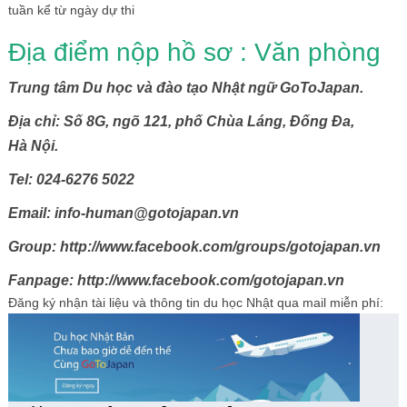
tuần kể từ ngày dự thi
Địa điểm nộp hồ sơ : Văn phòng
Trung tâm Du h
ọ
c
và đào t
ạ
o Nh
ậ
t ng
ữ
GoToJapan.
Đ
ị
a ch
ỉ
:
S
ố
8G, ngõ 121, ph
ố
Ch
ù
a L
á
ng,
Đ
ố
ng
Đ
a,
H
à
N
ộ
i.
Tel: 024-6276 5022
E
mail: info-human@gotojapan.vn
Group:
http://www.facebook.com/groups/gotojapan.vn
Fanpage:
http://www.facebook.com/gotojapan.vn
Đăng ký nhận tài liệu và thông tin du học Nhật qua mail miễn phí: