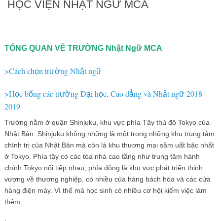
HỌC VIỆN NHẬT NGỮ MCA
TỔNG QUAN VỀ TRƯỜNG Nhật Ngữ MCA
>Cách ch
n tr
ng Nh
t ng
ọ
ườ
ậ
ữ
>H
c b
ng các tr
ng Đ
i h
c, Cao đ
ng và Nh
t ng
2018-
ọ
ổ
ườ
ạ
ọ
ẳ
ậ
ữ
2019
Trường nằm ở quận Shinjuku, khu vực phía Tây thủ đô Tokyo của
Nhật Bản. Shinjuku không những là một trong những khu trung tâm
chính trị của Nhật Bản mà còn là khu thương mại sầm uất bậc nhất
ở Tokyo. Phía tây có các tòa nhà cao tầng như trung tâm hành
chính Tokyo nối tiếp nhau, phía đông là khu vực phát triển thịnh
vượng về thương nghiệp, có nhiều của hàng bách hóa và các cửa
hàng điện máy. Vì thế mà học sinh có nhiều cơ hội kiếm việc làm
thêm
.