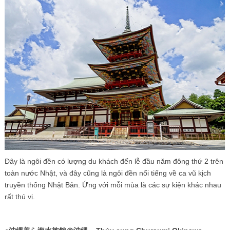
Đây là ngôi đền có lượng du khách đến lễ đầu năm đông thứ 2 trên
toàn nước Nhật, và đây cũng là ngôi đền nổi tiếng về ca vũ kịch
truyền thống Nhật Bản. Ứng với mỗi mùa là các sự kiện khác nhau
rất thú vị.