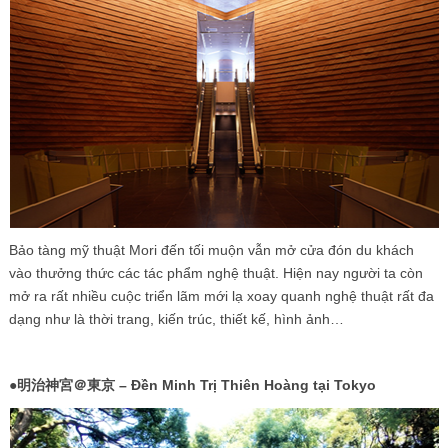
Bảo tàng mỹ thuật Mori đến tối muộn vẫn mở cửa đón du khách
vào thưởng thức các tác phẩm nghệ thuật. Hiện nay người ta còn
mở ra rất nhiều cuộc triển lãm mới lạ xoay quanh nghệ thuật rất đa
dạng như là thời trang, kiến trúc, thiết kế, hình ảnh…
●明治神宮＠東京 – Đền Minh Trị Thiên Hoàng tại Tokyo