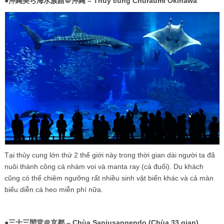
●沖縄美ら海水族館＠沖縄 – Thủy cung Churaumi Okinawa
Tại thủy cung lớn thứ 2 thế giới này trong thời gian dài người ta đã
nuôi thành công cá nhám voi và manta ray (cá đuối). Du khách
cũng có thể chiêm ngưỡng rất nhiều sinh vật biển khác và cả màn
biểu diễn cá heo miễn phí nữa.
●三十三間堂＠京都 – Chùa Sanjusangendo (Chùa 33 gian)