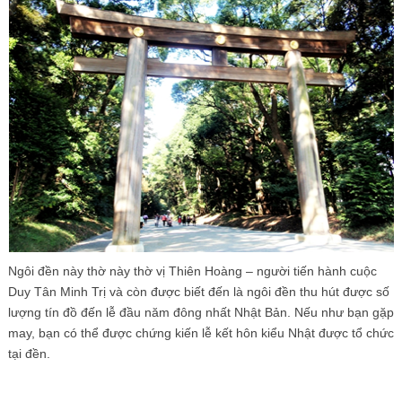
Ngôi đền này thờ này thờ vị Thiên Hoàng – người tiến hành cuộc
Duy Tân Minh Trị và còn được biết đến là ngôi đền thu hút được số
lượng tín đồ đến lễ đầu năm đông nhất Nhật Bản. Nếu như bạn gặp
may, bạn có thể được chứng kiến lễ kết hôn kiểu Nhật được tổ chức
tại đền.