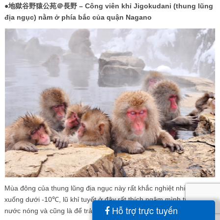
●地獄谷野猿公苑＠長野 – Công viên khỉ Jigokudani (thung lũng
địa ngục) nằm ở phía bắc của quận Nagano
Mùa đông của thung lũng địa ngục này rất khắc nghiệt nhiệt độ
xuống dưới -10℃, lũ khỉ tuyết ở đây rất thích ngâm mình trong suối
Hỗ trợ trực tuyến
nước nóng và cũng là để trải qua mùa đông giá lạnh.