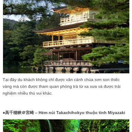
Tại đây du khách không chỉ được vãn cảnh chùa sơn son thiếc
vàng mà còn được tham quan phòng trà từ xa xưa và được trải
nghiệm nhiều thú vui khác.
●高千穂峡＠宮崎 – Hẻm núi Takachihokyo thuộc tỉnh Miyazaki