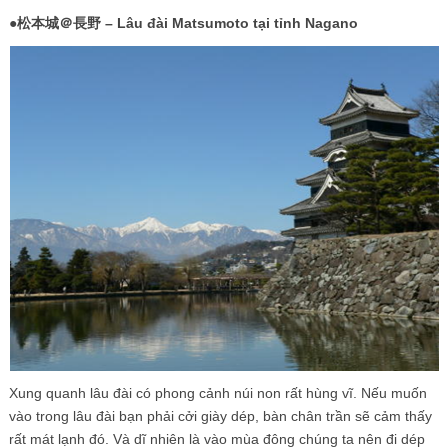
●松本城＠長野 – Lâu đài Matsumoto tại tỉnh Nagano
Xung quanh lâu đài có phong cảnh núi non rất hùng vĩ. Nếu muốn
vào trong lâu đài bạn phải cởi giày dép, bàn chân trần sẽ cảm thấy
rất mát lạnh đó. Và dĩ nhiên là vào mùa đông chúng ta nên đi dép