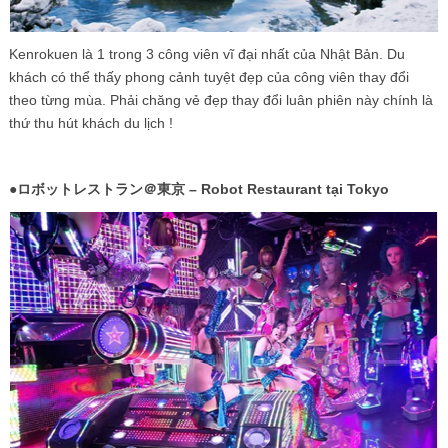
Kenrokuen là 1 trong 3 công viên vĩ đại nhất của Nhật Bản. Du
khách có thể thấy phong cảnh tuyệt đẹp của công viên thay đổi
theo từng mùa. Phải chăng vẻ đẹp thay đổi luân phiên này chính là
thứ thu hút khách du lịch !
●ロボットレストラン＠東京 – Robot Restaurant tại Tokyo