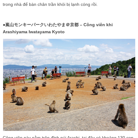
trong nhà để bàn chân trần khỏi bị lạnh cóng rồi.
●嵐山モンキーパークいわたやま＠京都 – Công viên khỉ
Arashiyama Iwatayama Kyoto
Công viên này nằm trên đỉnh núi Arashi, tại đây có khoảng 130 con