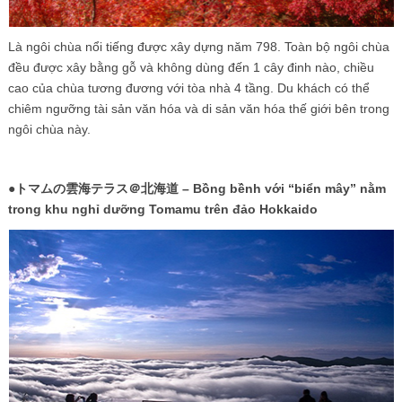
Là ngôi chùa nổi tiếng được xây dựng năm 798. Toàn bộ ngôi chùa
đều được xây bằng gỗ và không dùng đến 1 cây đinh nào, chiều
cao của chùa tương đương với tòa nhà 4 tầng. Du khách có thể
chiêm ngưỡng tài sản văn hóa và di sản văn hóa thế giới bên trong
ngôi chùa này.
●トマムの雲海テラス＠北海道 – Bồng bềnh với “biển mây” nằm
trong khu nghỉ dưỡng Tomamu trên đảo Hokkaido