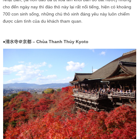
cho đến ngày nay thì đảo thỏ này lại rất nổi tiếng, hiện có khoảng
700 con sinh sống, những chú thỏ xinh đáng yêu này luôn chiếm
được cảm tình của du khách tham quan.
●清水寺＠京都 – Chùa Thanh Thủy Kyoto