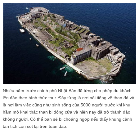
Nhiều năm trước chính phủ Nhật Bản đã từng cho phép du khách
lên đảo theo hình thức tour. Đây từng là nơi nổi tiếng về than đá và
là nơi làm việc cũng như sinh sống của 5000 người trước khi khu
hầm mỏ khai thác than bị đóng cửa và hiện nay đã trở thành đảo
không người. Có thể bạn sẽ bị choáng ngợp nếu thấy khung cảnh
tàn tích còn sót lại trên toàn đảo.