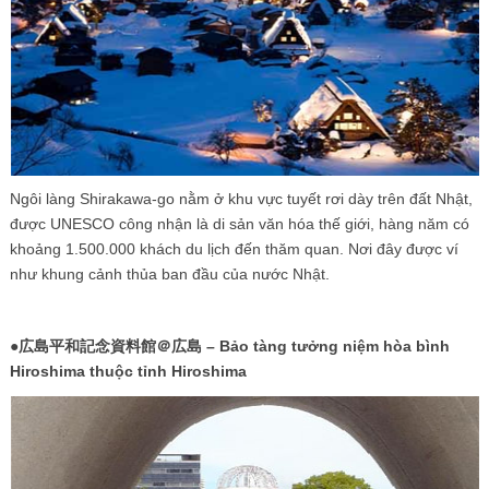
Ngôi làng Shirakawa-go nằm ở khu vực tuyết rơi dày trên đất Nhật,
được UNESCO công nhận là di sản văn hóa thế giới, hàng năm có
khoảng 1.500.000 khách du lịch đến thăm quan. Nơi đây được ví
như khung cảnh thủa ban đầu của nước Nhật.
●広島平和記念資料館＠広島 – Bảo tàng tưởng niệm hòa bình
Hiroshima thuộc tỉnh Hiroshima