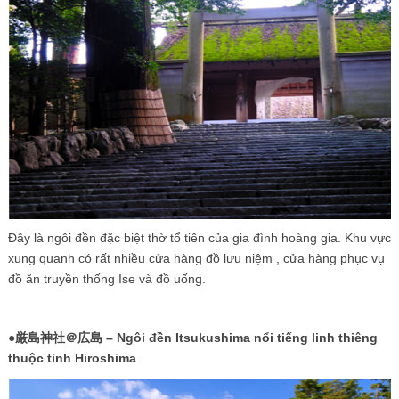
Đây là ngôi đền đặc biệt thờ tổ tiên của gia đình hoàng gia. Khu vực
xung quanh có rất nhiều cửa hàng đồ lưu niệm , cửa hàng phục vụ
đồ ăn truyền thống Ise và đồ uống.
●厳島神社＠広島 – Ngôi đền Itsukushima nổi tiếng linh thiêng
thuộc tỉnh Hiroshima