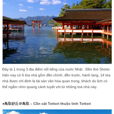
Đây là 1 trong 3 địa điểm nổi tiếng của nước Nhật . Đền thờ Shinto
hiện nay có 6 tòa nhà gồm đền chính, đền trước, hành lang, 14 tòa
nhà được chỉ định là tài sản văn hóa quan trọng, khách du lịch có
thể ngắm nhìn quang cảnh tuyệt vời từ những toà nhà này.
●鳥取砂丘＠鳥取 – Cồn cát Tottori thuộc tỉnh Tottori