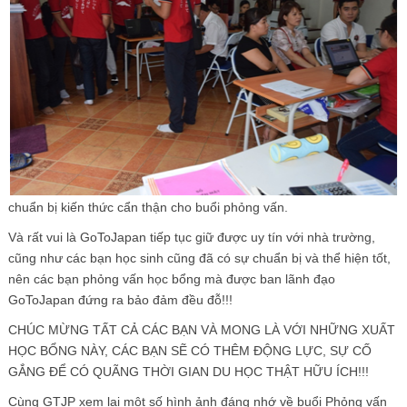
chuẩn bị kiến thức cẩn thận cho buổi phỏng vấn.
Và rất vui là GoToJapan tiếp tục giữ được uy tín với nhà trường,
cũng như các bạn học sinh cũng đã có sự chuẩn bị và thể hiện tốt,
nên các bạn phỏng vấn học bổng mà được ban lãnh đạo
GoToJapan đứng ra bảo đảm đều đỗ!!!
CHÚC MỪNG TẤT CẢ CÁC BẠN VÀ MONG LÀ VỚI NHỮNG XUẤT
HỌC BỔNG NÀY, CÁC BẠN SẼ CÓ THÊM ĐỘNG LỰC, SỰ CỐ
GẮNG ĐỂ CÓ QUÃNG THỜI GIAN DU HỌC THẬT HỮU ÍCH!!!
Cùng GTJP xem lại một số hình ảnh đáng nhớ về buổi Phỏng vấn