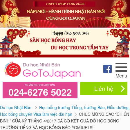
Menu
TƯ VẤN DU HỌC NHẬT BẢN
Liên hệ
024-6276 5022
Du học Nhật Bản
Học bổng trường Tiếng, trường Báo, Điều dưỡng,
Học bổng chuyển Visa làm việc dài hạn
CHÚC MỪNG CÁC “CHIẾN
BINH” CỦA KỲ THÁNG 4/2017 ĐÃ CÓ KẾT QUẢ ĐỖ HỌC BỔNG
TRƯỜNG TIẾNG VÀ HỌC BỔNG BÁO YOMIURI !!!