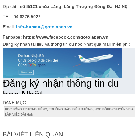
Địa chỉ
: số 8/121 chùa Láng, Láng Thượng Đống Đa, Hà Nội
TEL
: 04 6276 5022 .
Email:
info-human@gotojapan.vn
Fanpape
: https://www.facebook.com/gotojapan.vn
Đăng ký nhận tài liệu và thông tin du học Nhật qua mail miễn phí:
DANH MỤC :
HỌC BỔNG TRƯỜNG TIẾNG, TRƯỜNG BÁO, ĐIỀU DƯỠNG, HỌC BỔNG CHUYỂN VISA
LÀM VIỆC DÀI HẠN
BÀI VIẾT LIÊN QUAN