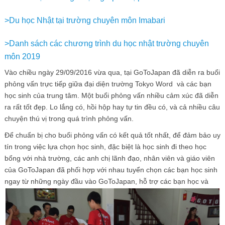
>Du học Nhật tại trường chuyên môn Imabari
>Danh sách các chương trình du học nhật trường chuyên
môn 2019
Vào chiều ngày 29/09/2016 vừa qua, tại GoToJapan đã diễn ra buổi
phỏng vấn trực tiếp giữa đại diện trường Tokyo Word và các bạn
học sinh của trung tâm. Một buổi phỏng vấn nhiều cảm xúc đã diễn
ra rất tốt đẹp. Lo lắng có, hồi hộp hay tự tin đều có, và cả nhiều câu
chuyện thú vị trong quá trình phỏng vấn.
Để chuẩn bị cho buổi phỏng vấn có kết quả tốt nhất, để đảm bảo uy
tín trong việc lựa chọn học sinh, đặc biệt là học sinh đi theo học
bổng với nhà trường, các anh chị lãnh đạo, nhân viên và giáo viên
của GoToJapan đã phối hợp với nhau tuyển chọn các bạn học sinh
ngay từ những ngày đầu vào GoToJa
pan, hỗ trợ các bạn học và