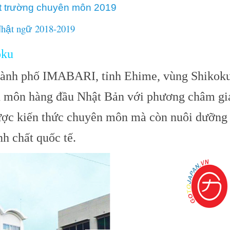
t trường chuyên môn 2019
Nh
t ng
2018-2019
ậ
ữ
oku
nh phố IMABARI, tỉnh Ehime, vùng Shikoku
 môn hàng đầu Nhật Bản với phương châm gi
được kiến thức chuyên môn mà còn nuôi dưỡng
h chất quốc tế.