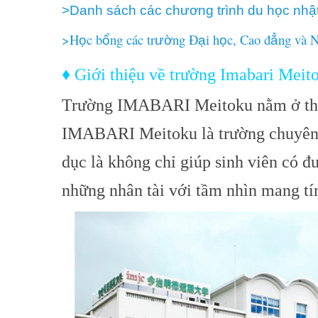
>Danh sách các chương trình du học nhậ
>H
c b
ng các tr
ng Đ
i h
c, Cao đ
ng và 
ọ
ổ
ườ
ạ
ọ
ẳ
♦ Giới thiệu về trường Imabari Meit
Trường IMABARI Meitoku nằm ở thà
IMABARI Meitoku là trường chuyên
dục là không chỉ giúp sinh viên có 
những nhân tài với tầm nhìn mang tín