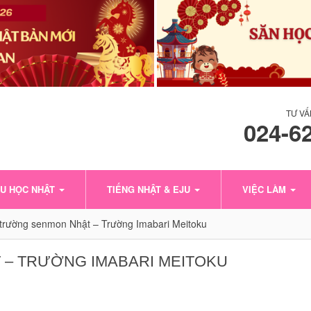
TƯ VẤ
024-6
U HỌC NHẬT
TIẾNG NHẬT & EJU
VIỆC LÀM
trường senmon Nhật – Trường Imabari Meitoku
– TRƯỜNG IMABARI MEITOKU