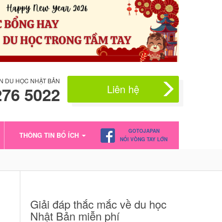
N DU HỌC NHẬT BẢN
Liên hệ
276 5022
GOTOJAPAN
THÔNG TIN BỔ ÍCH
NỐI VÒNG TAY LỚN
Giải đáp thắc mắc về du học
Nhật Bản miễn phí