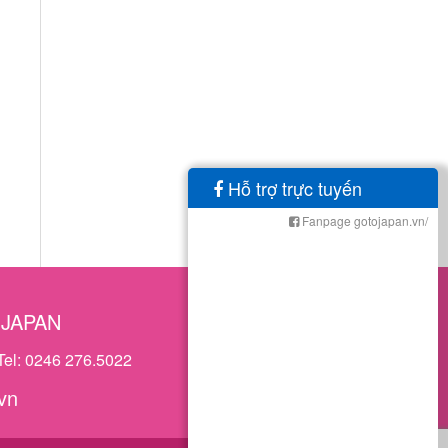
Hỗ trợ trực tuyến
Fanpage gotojapan.vn/
OJAPAN
Tel: 0246 276.5022
vn