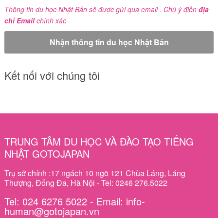
Thông tin du học Nhật Bản sẽ được gửi qua email . Chú ý điền
địa
chỉ Email
chính xác
Kết nối với chúng tôi
TRUNG TÂM DU HỌC VÀ ĐÀO TẠO TIẾNG
NHẬT GOTOJAPAN
Trụ sở chính :17 ngách 10 ngõ 121 Chùa Láng, Láng
Thượng, Đống Đa, Hà Nội - Tel: 0246 276.5022
Tel: 024 6276 5022 - Email: info-
human@gotojapan.vn