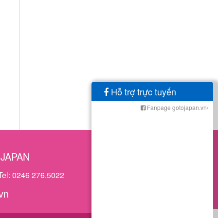
Hỗ trợ trực tuyến
Fanpage gotojapan.vn/
OJAPAN
Tel: 0246 276.5022
vn