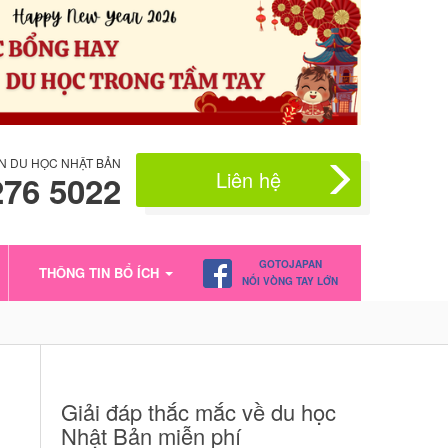
N DU HỌC NHẬT BẢN
Liên hệ
276 5022
GOTOJAPAN
THÔNG TIN BỔ ÍCH
NỐI VÒNG TAY LỚN
Giải đáp thắc mắc về du học
Nhật Bản miễn phí