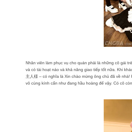
Nhân viên làm phục vụ cho quán phải là những cô gái trẻ
và có tài hoạt náo và khả năng giao tiếp tốt nữa. Kh
主人様 – có nghĩa là Xin chào mừng ông chủ đã về nhà! R
vô cùng kính cẩn như đang hầu hoàng đế vậy. Có cô cò