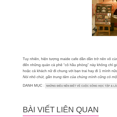
Tuy nhiên, hiện tượng maide cafe dần dần trở nên vô cù
đến những quán cà phê “cô hầu phòng” này không chỉ gó
hoặc cả khách nữ đi chung với bạn trai hay đi 1 mình nữ
Nói nhỏ chút, gần trung tâm của chúng mình cũng có một
DANH MỤC :
NHỮNG ĐIỀU NÊN BIẾT VỀ CUỘC SỐNG HỌC TẬP & LÀ
BÀI VIẾT LIÊN QUAN