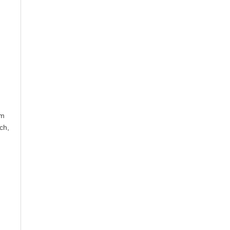
ìm
ch,