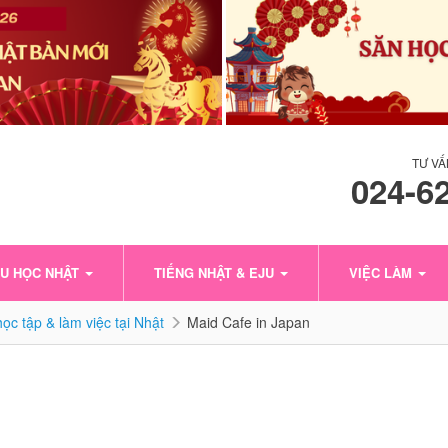
TƯ VẤ
024-6
U HỌC NHẬT
TIẾNG NHẬT & EJU
VIỆC LÀM
ọc tập & làm việc tại Nhật
Maid Cafe in Japan