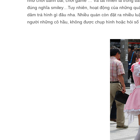
như chơi đánh bài, chơi game … Và tất nhiên là trong b
đúng nghĩa smiley…Tuy nhiên, hoạt động của những quá
dâm trá hình gì đâu nha. Nhiều quán còn đặt ra nhiều 
người những cô hầu, không được chụp hình hoặc hỏi số 