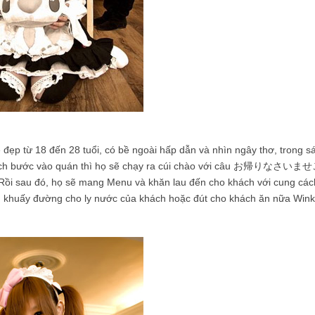
 đẹp từ 18 đến 28 tuổi, có bề ngoài hấp dẫn và nhìn ngây thơ, trong s
i khách bước vào quán thì họ sẽ chạy ra cúi chào với câu お帰りなさいま
ồi sau đó, họ sẽ mang Menu và khăn lau đến cho khách với cung các
n khuấy đường cho ly nước của khách hoặc đút cho khách ăn nữa Wink