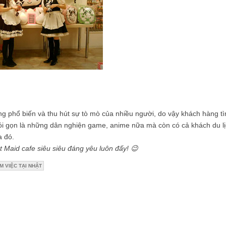
ng phổ biến và thu hút sự tò mò của nhiều người, do vậy khách hàng t
i gọn là những dân nghiện game, anime nữa mà còn có cả khách du lị
a đó.
 Maid cafe siêu siêu đáng yêu luôn đấy! 😉
M VIỆC TẠI NHẬT