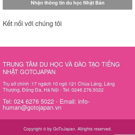
Kết nối với chúng tôi
TRUNG TÂM DU HỌC VÀ ĐÀO TẠO TIẾNG
NHẬT GOTOJAPAN
Trụ sở chính :17 ngách 10 ngõ 121 Chùa Láng, Láng
Thượng, Đống Đa, Hà Nội - Tel: 0246 276.5022
Tel: 024 6276 5022 - Email: info-
human@gotojapan.vn
Copyright © by GoToJapan. Allrights reserved.