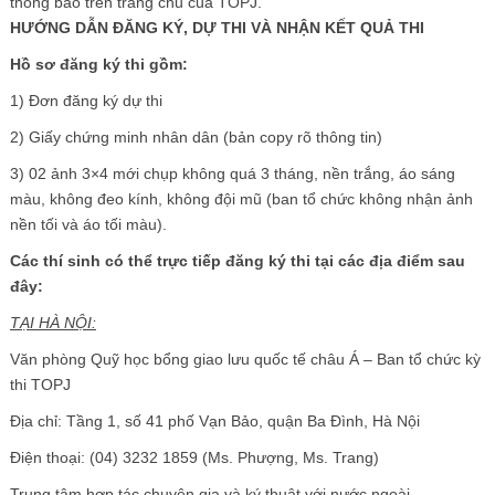
thông báo trên trang chủ của TOPJ.
HƯỚNG DẪN ĐĂNG KÝ, DỰ THI VÀ NHẬN KẾT QUẢ THI
Hồ sơ đăng ký thi gồm:
1) Đơn đăng ký dự thi
2) Giấy chứng minh nhân dân (bản copy rõ thông tin)
3) 02 ảnh 3×4 mới chụp không quá 3 tháng, nền trắng, áo sáng
màu, không đeo kính, không đội mũ (ban tổ chức không nhận ảnh
nền tối và áo tối màu).
Các thí sinh có thể trực tiếp đăng ký thi tại các địa điểm sau
đây:
TẠI HÀ NỘI:
Văn phòng Quỹ học bổng giao lưu quốc tế châu Á – Ban tổ chức kỳ
thi TOPJ
Địa chỉ: Tầng 1, số 41 phố Vạn Bảo, quận Ba Đình, Hà Nội
Điện thoại: (04) 3232 1859 (Ms. Phượng, Ms. Trang)
Trung tâm hợp tác chuyên gia và ký thuật với nước ngoài