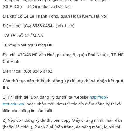
(CEPECE) – Bộ Giáo dục và Đào tạo
Địa chỉ: Số 14 Lê Thánh Tông, quận Hoàn KIếm, Hà Nội
Điện thoại: (04) 3933 0454 (Ms. Linh)
TẠI TP. HỒ CHÍ MINH
Trường Nhật ngữ Đông Du
Địa chỉ: 43D/46 Hồ Văn Huê, phường 9, quận Phú Nhuận, TP. Hồ
Chí Minh
Điện thoại: (08) 3845 3782
Các thủ tục cần thiết khi đăng ký thi, dự thi và nhận kết quả
thi:
1) Thí sinh tải “Đơn đăng ký dự thi” tại website
http://topj-
test.edu.vn/
, hoặc nhận mẫu đơn tại các địa điểm đăng ký thi và
điền các thông tin cần thiết
2) Nộp đơn đăng ký dự thi, bản copy Giấy chứng minh nhân dân
(hoặc Hộ chiếu), 2 ảnh 3×4 (nền trắng, áo sáng màu), lệ phí thi