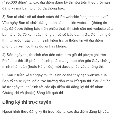
(495,000 đồng) tại các địa điểm đăng ký thi nêu trên theo thời hạn
đăng ký mà ban tổ chức đã thông báo.
3) Ban tổ chức sẽ tải danh sách thi lên webside “topj-test.edu.vn”.
Vào ngày Ban tổ chức đăng danh sách thi lên webside (thông tin
này đã được thông báo trên phiếu thu), thí sinh cần mở website của
ban tổ chức để xem các thông tin về số báo danh, địa điểm thi, giờ
thi…..Trước ngày thi, thí sinh kiểm tra lại thông tin về địa điểm
phòng thi xem có thay đổi gì hay không.
4) Đến ngày thi, thí sinh cần đến sớm hơn giờ thi (được ghi trên
Phiếu dự thi) 15 phút, thí sinh phải mang theo bản gốc Giấy chứng
minh nhân dân (hoặc Hộ chiếu) mới được phép vào phòng thi.
5) Sau 2 tuần kể từ ngày thi, thí sinh có thể truy cập website của
Ban tổ chức kỳ thi để được hướng dẫn xem kết quả thi. Sau 3 tuần
kể từ ngày thi, thí sinh tới các địa điểm đã đăng ký thi để nhận
Chứng chỉ và (hoặc) Bảng kết quả thi.
Đăng ký thi trực tuyến
Ngoài hình thức đăng ký thi trực tiếp tại các địa điểm đăng ký của