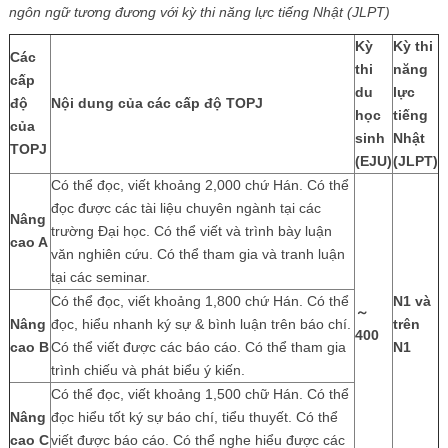
ngôn ngữ tương đương với kỳ thi năng lực tiếng Nhật (JLPT)
Kỳ
Kỳ thi
Các
thi
năng
cấp
du
lực
độ
Nội dung của các cấp độ TOPJ
học
tiếng
của
sinh
Nhật
TOPJ
(EJU)
(JLPT)
Có thể đọc, viết khoảng 2,000 chứ Hán. Có thể
đọc được các tài liệu chuyên ngành tại các
Nâng
trường Đại học. Có thể viết và trình bày luận
cao A
văn nghiên cứu. Có thể tham gia và tranh luận
tại các seminar.
Có thể đọc, viết khoảng 1,800 chứ Hán. Có thể
N1 và
～
Nâng
đọc, hiểu nhanh ký sự & bình luận trên báo chí.
trên
400
cao B
Có thể viết được các báo cáo. Có thể tham gia
N1
trình chiếu và phát biểu ý kiến.
Có thể đọc, viết khoảng 1,500 chữ Hán. Có thể
Nâng
đọc hiểu tốt ký sự báo chí, tiểu thuyết. Có thể
cao C
viết được báo cáo. Có thể nghe hiểu được các