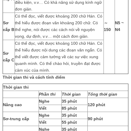
điều kiện, v.v… Có khả năng sử dụng kính ngữ
đơn giản.
Có thể đọc, viết được khoảng 200 chữ Hán. Có
Sơ
thể hiểu được đoạn văn khoảng 200 chữ. Có
～
N5 ~
cấp B
thể nghe, nói được các cách nói về nguyện
150
N4
vọng, dự định, v.v… một cách đơn giản.
Có thể đọc, viết được khoảng 100 chữ Hán. Có
thể hiểu được nội dung các đoạn văn ngắn. Có
Sơ
thể viết được cảm tưởng về các sự việc xung
cấp C
quanh mình. Có thể chào hỏi, truyền đạt được
cảm xúc của mình.
Thời gian thi và cách tính điểm
Thời gian thi
Phần thi
Thời gian
Tổng thời gian
Nghe
35 phút
Nâng cao
120 phút
Viết
85 phút
Nghe
35 phút
Sơ-trung cấp
90 phút
Viết
55 phút
Nghe
35 phút