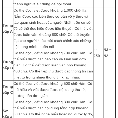
thành ngữ và sử dụng để hội thoại.
Có thể đọc, viết được khoảng 1,000 chữ Hán.
Nắm được các kiến thức cơ bản về ý thức và
tập quán sinh hoạt của người Nhật, trên cơ sở
Trung
đó có thể đọc hiểu được tiểu thuyết. Có thể viết
cấp A
được luận văn khoảng 800 chữ. Có thể truyền
đạt cho người khác một cách chính xác những
nội dung mình muốn nói.
～
N3 ~
Có thể đọc, viết được khoảng 700 chữ Hán. Có
250
N2
thể hiểu được các báo cáo và luận văn đơn
Trung
giản. Có thể viết được luận văn nhỏ khoảng
cấp B
400 chữ. Có thể tiếp thu được các thông tin cần
thiết từ trong nhiều thông tin khác nhau.
Có thể đọc, viết được khoảng 500 chữ Hán. Có
Trung
thể hiểu và viết được được nội dung thư từ,
cấp C
hướng dẫn đơn giản.
Có thể đọc, viết được khoảng 300 chữ Hán. Có
thể hiểu được các nội dung tổng hợp khoảng
Sơ
300 chữ. Có thể nghe hiểu hoặc nói được lý do,
cấp A