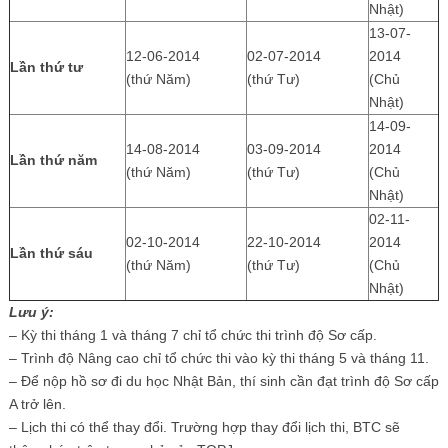
Nhật)
13-07-
12-06-2014
02-07-2014
2014
Lần thứ tư
(thứ Năm)
(thứ Tư)
(Chủ
Nhật)
14-09-
14-08-2014
03-09-2014
2014
Lần thứ năm
(thứ Năm)
(thứ Tư)
(Chủ
Nhật)
02-11-
02-10-2014
22-10-2014
2014
Lần thứ sáu
(thứ Năm)
(thứ Tư)
(Chủ
Nhật)
Lưu ý:
– Kỳ thi tháng 1 và tháng 7 chỉ tổ chức thi trình độ Sơ cấp.
– Trình độ Nâng cao chỉ tổ chức thi vào kỳ thi tháng 5 và tháng 11.
– Để nộp hồ sơ đi du học Nhật Bản, thí sinh cần đạt trình độ Sơ cấp
A trở lên.
– Lịch thi có thể thay đổi. Trường hợp thay đổi lịch thi, BTC sẽ