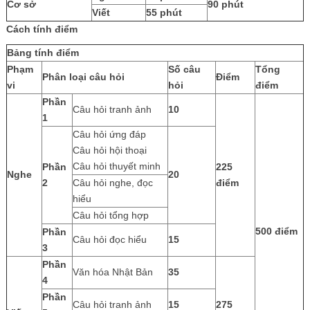
Cơ sở
90 phút
Viết
55 phút
Cách tính điểm
Bảng tính điểm
Phạm
Số câu
Tổng
Phân loại câu hỏi
Điểm
vi
hỏi
điểm
Phần
Câu hỏi tranh ảnh
10
1
Câu hỏi ứng đáp
Câu hỏi hội thoại
Câu hỏi thuyết minh
Phần
225
Nghe
20
2
Câu hỏi nghe, đọc
điểm
hiểu
Câu hỏi tổng hợp
500 điểm
Phần
Câu hỏi đọc hiểu
15
3
Phần
Văn hóa Nhật Bản
35
4
Phần
Câu hỏi tranh ảnh
15
275