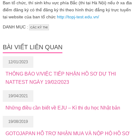
Ban tổ chức, thí sinh khu vực phía Bắc (thi tại Hà Nội) nếu ở xa địa
điểm đăng ký có thể đăng ký thi theo hình thức đắng ký trực tuyến
tại website của ban tổ chức
http://topj-test.edu.vn/
DANH MỤC :
CÁC KỲ THI
BÀI VIẾT LIÊN QUAN
12/01/2023
THÔNG BÁO V/VIỆC TIẾP NHẬN HỒ SƠ DỰ THI
NATTEST NGÀY 19/02/2023
19/04/2021
Những điều cần biết về EJU – Kì thi du học Nhật bản
19/08/2019
GOTOJAPAN HỖ TRỢ NHẬN MUA VÀ NỘP HỘ HỒ SƠ