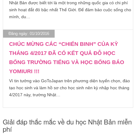
Nhật Bản được biết tới là một trong những quốc gia có chi phí
sinh hoạt đắt đỏ bậc nhất Thế Giới. Để đảm bảo cuộc sống cho
mình, du…
Đăng ngày: 01/10/2016
CHÚC MỪNG CÁC “CHIẾN BINH” CỦA KỲ
THÁNG 4/2017 ĐÃ CÓ KẾT QUẢ ĐỖ HỌC
BỔNG TRƯỜNG TIẾNG VÀ HỌC BỔNG BÁO
YOMIURI !!!
Vì tin tưởng vào GoToJapan trên phương diện tuyển chọn, đào
tạo học sinh và làm hồ sơ cho học sinh nên kỳ nhập học tháng
4/2017 này, trường Nhật…
Giải đáp thắc mắc về du học Nhật Bản miễn
phí