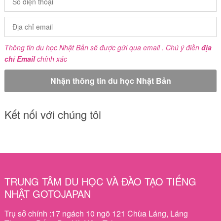
Thông tin du học Nhật Bản sẽ được gửi qua email . Chú ý điền
địa
chỉ Email
chính xác
Kết nối với chúng tôi
TRUNG TÂM DU HỌC VÀ ĐÀO TẠO TIẾNG
NHẬT GOTOJAPAN
Trụ sở chính :17 ngách 10 ngõ 121 Chùa Láng, Láng