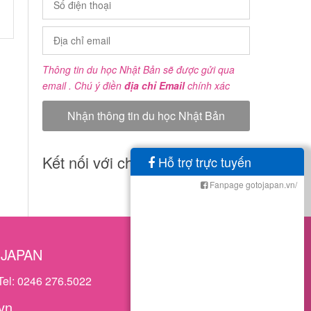
Thông tin du học Nhật Bản sẽ được gửi qua
email . Chú ý điền
địa chỉ Email
chính xác
Kết nối với chúng tôi
Hỗ trợ trực tuyến
Fanpage gotojapan.vn/
OJAPAN
Tel: 0246 276.5022
vn