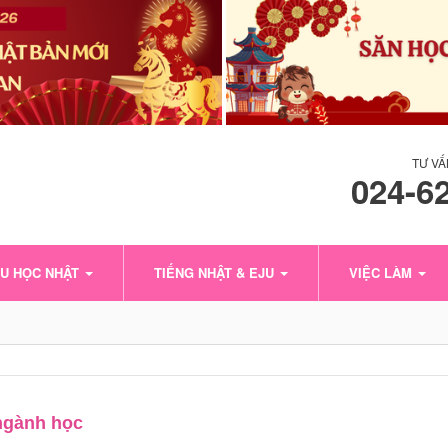
TƯ VẤ
024-6
U HỌC NHẬT
TIẾNG NHẬT & EJU
VIỆC LÀM
 ngành học