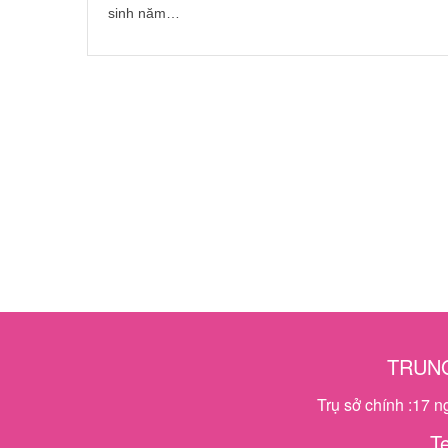
sinh năm…
TRUNG
Trụ sở chính :17 
T