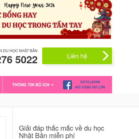
N DU HỌC NHẬT BẢN
Liên hệ
276 5022
GOTOJAPAN
THÔNG TIN BỔ ÍCH
NỐI VÒNG TAY LỚN
Giải đáp thắc mắc về du học
Nhật Bản miễn phí