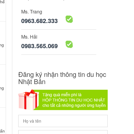
thể
Ms. Trang
0963.682.333
Ms. Hải
0983.565.069
ng
Đăng ký nhận thông tin du học
Nhật Bản
ng
uấn