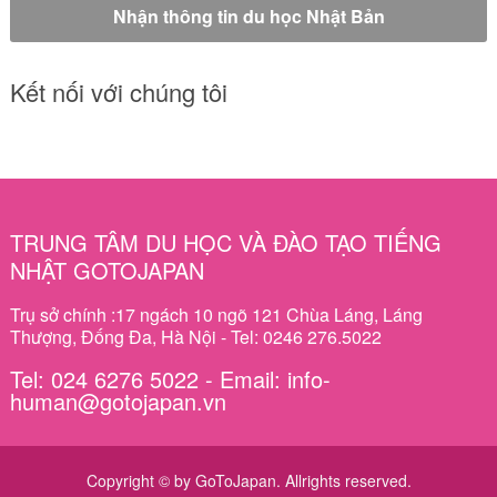
Kết nối với chúng tôi
TRUNG TÂM DU HỌC VÀ ĐÀO TẠO TIẾNG
NHẬT GOTOJAPAN
Trụ sở chính :17 ngách 10 ngõ 121 Chùa Láng, Láng
Thượng, Đống Đa, Hà Nội - Tel: 0246 276.5022
Tel: 024 6276 5022 - Email: info-
human@gotojapan.vn
Copyright © by GoToJapan. Allrights reserved.