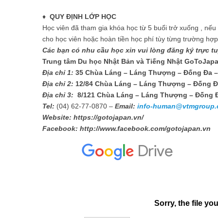
♦
QUY ĐỊNH LỚP HỌC
Học viên đã tham gia khóa học từ 5 buổi trở xuống , nếu c
cho học viên hoặc hoàn tiền học phí tùy từng trường hợp
Các bạn có nhu cầu học xin vui lòng đăng ký trực t
Trung tâm Du học Nhật Bản và Tiếng Nhật GoToJap
Địa chỉ 1:
35 Chùa Láng – Láng Thượng – Đống Đa –
Địa chỉ 2:
12/84 Chùa Láng – Láng Thượng – Đống Đ
Địa chỉ 3:
8/121 Chùa Láng – Láng Thượng – Đống Đ
Tel:
(04) 62-77-0870 –
Email:
info-human@vtmgroup.
Website: https://gotojapan.vn/
Facebook: http://www.facebook.com/gotojapan.vn