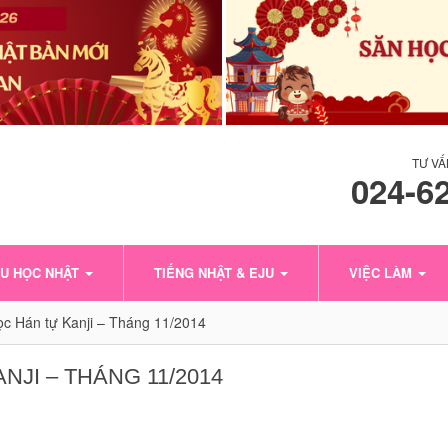
TƯ VẤ
024-6
U HỌC NHẬT
TIẾNG NHẬT & EJU
VIỆC LÀM
ọc Hán tự Kanji – Tháng 11/2014
JI – THÁNG 11/2014