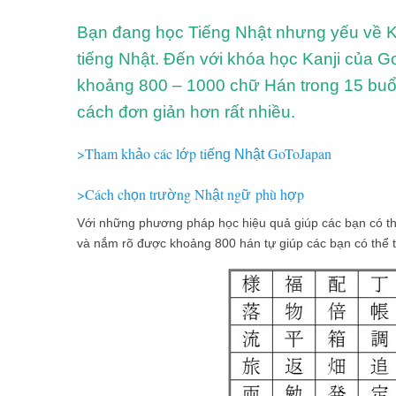
Bạn đang học Tiếng Nhật nhưng yếu về Kanj
tiếng Nhật. Đến với khóa học Kanji của G
khoảng 800 – 1000 chữ Hán trong 15 buổi
cách đơn giản hơn rất nhiều.
>Tham kh
o các l
p ti
GoToJapan
ả
ớ
ếng Nhật
>Cách ch
n tr
ng Nh
t ng
phù h
p
ọ
ườ
ậ
ữ
ợ
Với những phương pháp học hiệu quả giúp các bạn có th
và nắm rõ được khoảng 800 hán tự giúp các bạn có thể tự