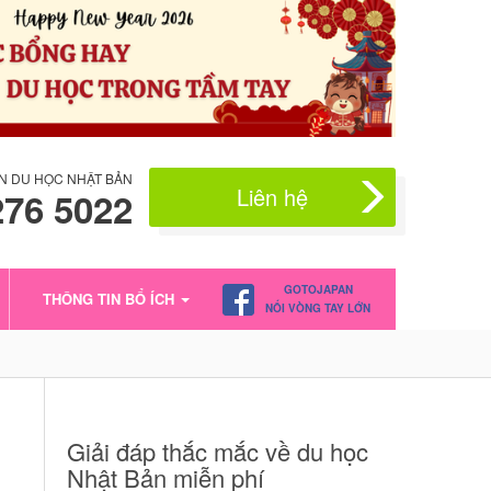
N DU HỌC NHẬT BẢN
Liên hệ
276 5022
GOTOJAPAN
THÔNG TIN BỔ ÍCH
NỐI VÒNG TAY LỚN
Giải đáp thắc mắc về du học
Nhật Bản miễn phí