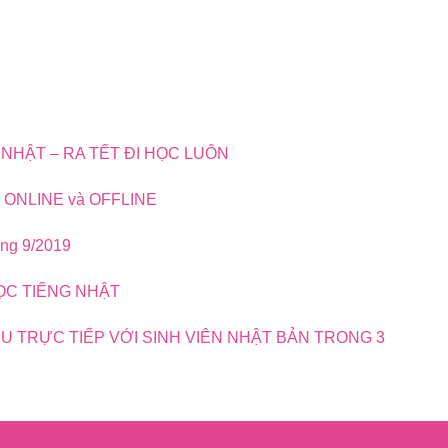
NHẬT – RA TẾT ĐI HỌC LUÔN
 ONLINE và OFFLINE
áng 9/2019
ỌC TIẾNG NHẬT
U TRỰC TIẾP VỚI SINH VIÊN NHẬT BẢN TRONG 3