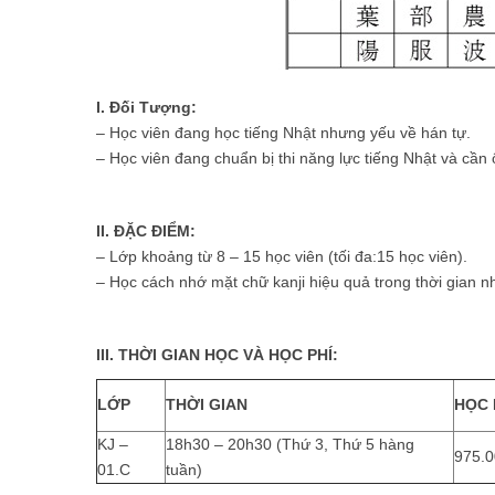
I. Đối Tượng:
– Học viên đang học tiếng Nhật nhưng yếu về hán tự.
– Học viên đang chuẩn bị thi năng lực tiếng Nhật và cần
II. ĐẶC ĐIỂM:
– Lớp khoảng từ 8 – 15 học viên (tối đa:15 học viên).
– Học cách nhớ mặt chữ kanji hiệu quả trong thời gian n
III. THỜI GIAN HỌC VÀ HỌC PHÍ:
LỚP
THỜI GIAN
HỌC 
KJ –
18h30 – 20h30 (Thứ 3, Thứ 5 hàng
975.
01.C
tuần)