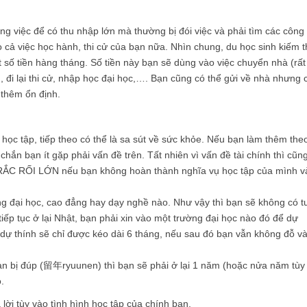
ng việc để có thu nhập lớn mà thường bị đói việc và phải tìm các công
o cả việc học hành, thi cử của bạn nữa. Nhìn chung, du học sinh kiếm 
t số tiền hàng tháng. Số tiền này bạn sẽ dùng vào việc chuyển nhà (rất
, đi lại thi cử, nhập học đại học,…. Bạn cũng có thể gửi về nhà nhưng 
 thêm ổn định.
 học tập, tiếp theo có thể là sa sút về sức khỏe. Nếu bạn làm thêm the
chắn bạn ít gặp phải vấn đề trên. Tất nhiên vì vấn đề tài chính thì cũn
p RẮC RỐI LỚN nếu bạn không hoàn thành nghĩa vụ học tập của mình v
g đại học, cao đẳng hay dạy nghề nào. Như vậy thì bạn sẽ không có t
ể tiếp tục ở lại Nhật, bạn phải xin vào một trường đại học nào đó để dự
c dự thính sẽ chỉ được kéo dài 6 tháng, nếu sau đó bạn vẫn không đỗ v
n bị đúp (留年ryuunen) thì bạn sẽ phải ở lại 1 năm (hoặc nửa năm tùy
.
lời tùy vào tình hình học tập của chính bạn.