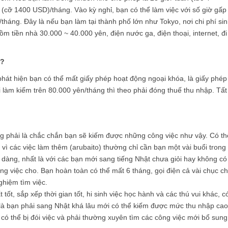
 (cỡ 1400 USD)/tháng. Vào kỳ nghỉ, bạn có thể làm việc với số giờ gấp
tháng. Đây là nếu bạn làm tại thành phố lớn như Tokyo, nơi chi phí si
ồm tiền nhà 30.000 ~ 40.000 yên, điện nước ga, điện thoại, internet, đi 
g?
ị phát hiện bạn có thể mất giấy phép hoạt động ngoại khóa, là giấy phép
i làm kiếm trên 80.000 yên/tháng thì theo phải đóng thuế thu nhập. Tất
g phải là chắc chắn bạn sẽ kiếm được những công việc như vậy. Có th
vì các việc làm thêm (arubaito) thường chỉ cần bạn một vài buổi trong
 dàng, nhất là với các bạn mới sang tiếng Nhật chưa giỏi hay không có
ông việc cho. Bạn hoàn toàn có thể mất 6 tháng, gọi điện cả vài chục c
hiệm tìm việc.
 tốt, sắp xếp thời gian tốt, hi sinh việc học hành và các thú vui khác, c
là bạn phải sang Nhật khá lâu mới có thể kiếm được mức thu nhập cao
n có thể bị đói việc và phải thường xuyên tìm các công việc mới bổ sung