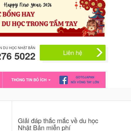
N DU HỌC NHẬT BẢN
Liên hệ
276 5022
GOTOJAPAN
THÔNG TIN BỔ ÍCH
NỐI VÒNG TAY LỚN
Giải đáp thắc mắc về du học
Nhật Bản miễn phí