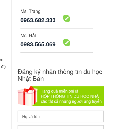
Ms. Trang
0963.682.333
Ms. Hải
0983.565.069
ều
h độ
Đăng ký nhận thông tin du học
Nhật Bản