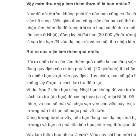
Vậy mức thu nhập làm thêm thực tế là bao nhiêu?
Như đã nói ở trên, không phải lúc nào bạn cũng có đủ cô
việc bổ sung. Việc gián đoạn công việc của bạn có thể d
nhập làm thêm đủ để trang trải sinh hoạt và để dư ra mộ
tốn kém ở Nhật), đăng ký thi đại học (30.000 yên/trường)
lẽ sau khi bạn đã vào đại học rồi và có một thu nhập làm
Rủi ro của việc làm thêm quá nhiều
Rủi ro nhãn tiền của làm thêm quá nhiều là sao lãng việc
đúng quy định của chính phủ Nhật (20 giờ/tuần) thì chắc 
có nhiều bạn vượt trần quy định. Tuy nhiên, bạn sẽ gặ
không lấy được tư cách lưu trú để ở lại.
Ví dụ: Sau 2 năm học tiếng Nhật bạn không đỗ vào trườn
cách lưu trú (du học) để xin thị thực (visa) ở lại Nhật. Đ
thính, và bạn sẽ mất vài chục vạn yên cho việc này. Việ
trường nào thì bạn sẽ buộc phải về nước.
Cũng tương tự như vậy, nếu bạn đang học đại học mà bạ
trường) và bạn sẽ phải tốn tiền học phí trong thời gian đó
Vậy làm thêm bao nhiêu là vừa? Việc này chỉ bạn mới trả 