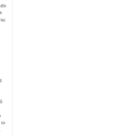
 đôi
nh
lại,
ể
hỗ
ó
 từ
.