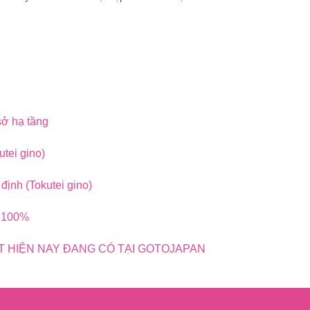
sở hạ tầng
utei gino)
định (Tokutei gino)
í 100%
T HIỆN NAY ĐANG CÓ TẠI GOTOJAPAN