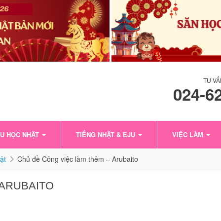
TƯ VẤ
024-6
U HỌC NHẬT
TIẾNG NHẬT & EJU
VIỆC LÀM
ật
Chủ đề Công việc làm thêm – Arubaito
 ARUBAITO