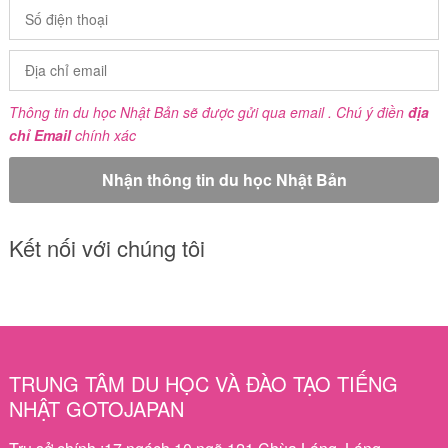
Thông tin du học Nhật Bản sẽ được gửi qua email . Chú ý điền
địa
chỉ Email
chính xác
Kết nối với chúng tôi
TRUNG TÂM DU HỌC VÀ ĐÀO TẠO TIẾNG
NHẬT GOTOJAPAN