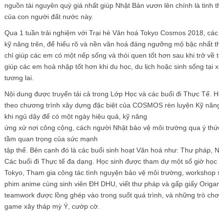
nguồn tài nguyên quý giá nhất giúp Nhật Bản vươn lên chính là tinh th
của con người đất nước này.
Qua 1 tuần trải nghiệm với Trại hè Văn hoá Tokyo Cosmos 2018, các
kỹ năng trên, để hiểu rõ và nền văn hoá đáng ngưỡng mộ bậc nhất th
chỉ giúp các em có một nếp sống và thói quen tốt hơn sau khi trở về 
giúp các em hoà nhập tốt hơn khi du học, du lịch hoặc sinh sống tại
tương lai.
Nội dung được truyển tải cả trong Lớp Học và các buổi đi Thực Tế. 
theo chương trình xây dựng đặc biệt của COSMOS rèn luyện Kỹ năng
khi ngủ dậy để có một ngày hiệu quả, kỹ năng
ứng xử nơi công cộng, cách người Nhật bảo vệ môi trường qua ý thức
tầm quan trọng của sức mạnh
tập thể. Bên cạnh đó là các buổi sinh hoạt Văn hoá như: Thư pháp, 
Các buổi đi Thực tế đa dạng. Học sinh được tham dự một số giờ học 
Tokyo, Tham gia công tác tình nguyện bảo vệ môi trường, workshop 
phim anime cùng sinh viên ĐH DHU, viết thư pháp và gấp giấy Origam
teamwork được lồng ghép vào trong suốt quá trình, và những trò chơ
game xây tháp mỳ Ý, cướp cờ.