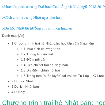
>H
c b
ng các tr
ng Đ
i h
c, Cao đ
ng và Nh
t ng
2018-2019
ọ
ổ
ườ
ạ
ọ
ẳ
ậ
ữ
>Cách ch
n tr
ng Nh
t ng
phù h
p
ọ
ườ
ậ
ữ
ợ
>Du h
c Nh
t t
i tr
ng chuyên môn Imabari
ọ
ậ
ạ
ườ
Danh mục
[Ẩn]
1
Chương trình trại hè Nhật bản: học tập và trải nghiệm
1.1
Mục đích chương trình
1.2
Thông tin cần biết
1.3
Điểm nổi bật
1.4
Lịch chi tiết trại hè Nhật bản
1.5
Địa điểm chính hội trại
1.6
Trọng tâm “huấn luyện” tại trại hè: Tự Lập – Kỷ Luậ
2
Du học Nhật
3
Du lịch Nhật bản
4
Đi Nhật
Chương trình trại hè Nhật bản: học 