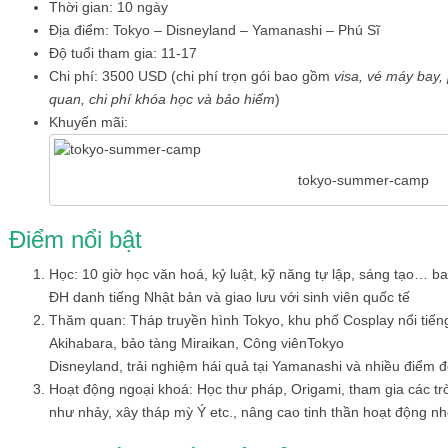
Thời gian: 10 ngày
Địa điểm: Tokyo – Disneyland – Yamanashi – Phú Sĩ
Độ tuổi tham gia: 11-17
Chi phí: 3500 USD (chi phí trọn gói bao gồm
visa, vé máy bay, 
quan, chi phí khóa học và bảo hiểm
)
Khuyến mãi:
tokyo-summer-camp
Điểm nổi bật
Học: 10 giờ học văn hoá, kỷ luật, kỹ năng tự lập, sáng tạo… 
ĐH danh tiếng Nhật bản và giao lưu với sinh viên quốc tế
Thăm quan: Tháp truyền hình Tokyo, khu phố Cosplay nổi tiến
Akihabara, bảo tàng Miraikan, Công viênTokyo
Disneyland, trải nghiệm hái quả tại Yamanashi và nhiều điểm 
Hoạt động ngoại khoá: Học thư pháp, Origami, tham gia các trò
như nhảy, xây tháp mỳ Ý etc., nâng cao tinh thần hoạt động n