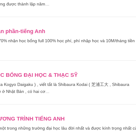
ờng được thành lập năm…
àn phần-tiếng Anh
70% nhận học bổng full 100% học phí, phí nhập học và 10M/tháng tiền
C BỔNG ĐẠI HỌC & THẠC SỸ
ogyo Daigaku ) , viết tắt là Shibaura Kodai ( 芝浦工大 , Shibaura
ệ ở Nhật Bản , có hai cơ…
HƯƠNG TRÌNH TIẾNG ANH
một trong những trường đại học lâu đời nhất và được kính trọng nhất c