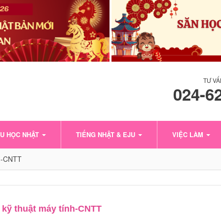
TƯ VẤ
024-6
U HỌC NHẬT
TIẾNG NHẬT & EJU
VIỆC LÀM
nh-CNTT
 kỹ thuật máy tính-CNTT