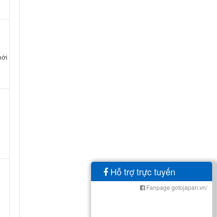
mới
Hỗ trợ trực tuyến
Fanpage gotojapan.vn/