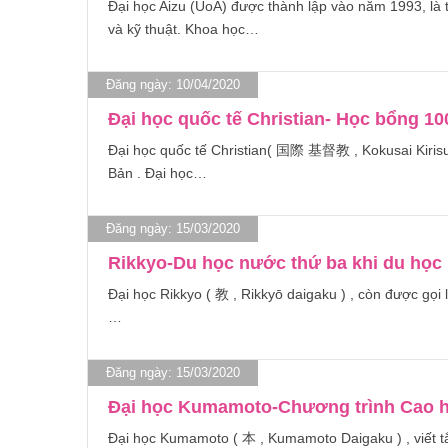
Đại học Aizu (UoA) được thành lập vào năm 1993, là 
và kỹ thuật. Khoa học…
Đăng ngày: 10/04/2020
Đại học quốc tế Christian- Học bổng 1
Đại học quốc tế Christian( 国際 基督教 , Kokusai Kirisuto
Bản . Đại học…
Đăng ngày: 15/03/2020
Rikkyo-Du học nước thứ ba khi du học
Đại học Rikkyo ( 教 , Rikkyō daigaku ) , còn được gọi l
…
Đăng ngày: 15/03/2020
Đại học Kumamoto-Chương trình Cao h
Đại học Kumamoto ( 本 , Kumamoto Daigaku ) , viết t