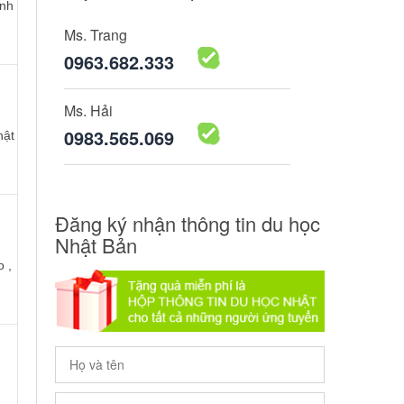
ính
Ms. Trang
0963.682.333
Ms. Hải
0983.565.069
hật
Đăng ký nhận thông tin du học
Nhật Bản
o ,