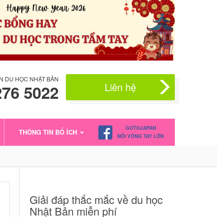
N DU HỌC NHẬT BẢN
Liên hệ
276 5022
GOTOJAPAN
THÔNG TIN BỔ ÍCH
NỐI VÒNG TAY LỚN
Giải đáp thắc mắc về du học
Nhật Bản miễn phí