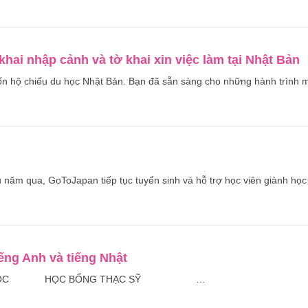
 khai nhập cảnh và tờ khai xin việc làm tại Nhật Bản
ốn hộ chiếu du học Nhật Bản. Bạn đã sẵn sàng cho những hành trình 
u năm qua, GoToJapan tiếp tục tuyển sinh và hỗ trợ học viên giành học
ếng Anh và tiếng Nhật
 ĐẠI HỌC HỌC BỔNG THẠC SỸ …