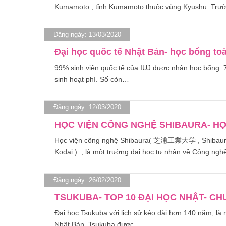
Kumamoto , tỉnh Kumamoto thuộc vùng Kyushu. Trư
Đăng ngày: 13/03/2020
Đại học quốc tế Nhật Bản- học bổng to
99% sinh viên quốc tế của IUJ được nhận học bổng. 
sinh hoạt phí. Số còn…
Đăng ngày: 12/03/2020
HỌC VIỆN CÔNG NGHỆ SHIBAURA- HỌ
Học viện công nghệ Shibaura( 芝浦工業大学 , Shibaura K
Kodai ) , là một trường đại học tư nhân về Công ngh
Đăng ngày: 26/02/2020
TSUKUBA- TOP 10 ĐẠI HỌC NHẬT- C
Đại học Tsukuba với lịch sử kéo dài hơn 140 năm, là 
Nhật Bản. Tsukuba được…