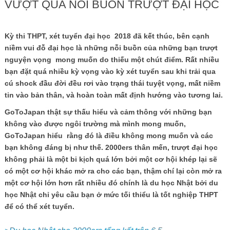
VƯỢT QUA NỖI BUỒN TRƯỢT ĐẠI HỌC
Kỳ thi THPT, xét tuyể
n đạ
i họ
c 2018 đã kế
t thúc, bên cạ
nh
niề
m vui đỗ
đạ
i họ
c là nhữ
ng nỗ
i buồ
n củ
a nhữ
ng bạ
n trượ
t
nguyệ
n vọ
ng mong muố
n do thiế
u mộ
t chút điể
m. Rấ
t nhiề
u
bạ
n đặ
t quá nhiề
u kỳ vọ
ng vào kỳ xét tuyể
n sau khi trả
i qua
cú shock đầ
u đờ
i đề
u rơ
i v
à
o trạ
ng thái tuyệ
t vọ
ng, mấ
t niề
m
tin vào bả
n thân, và hoàn toàn mấ
t đị
nh hướ
ng vào tươ
ng lai.
GoToJapan thậ
t sự
thấ
u hiể
u v
à
cả
m th
ô
ng vớ
i nhữ
ng bạ
n
kh
ô
ng v
à
o
đượ
c ng
ô
i trườ
ng m
à
m
ì
nh mong muố
n,
GoToJapan hiể
u
rằ
ng
đó
l
à
đ
iề
u kh
ô
ng mong muố
n v
à
c
á
c
bạ
n kh
ô
ng
đá
ng bị
như
thế
. 2000ers th
â
n mế
n, trượ
t
đạ
i họ
c
kh
ô
ng phả
i l
à
mộ
t bi kị
ch qu
á
lớ
n bở
i mộ
t cơ
hộ
i kh
é
p lạ
i sẽ
c
ó
mộ
t cơ
hộ
i kh
á
c mở
ra cho c
á
c bạ
n, thậ
m ch
í
lạ
i c
ò
n mở
ra
mộ
t cơ
hộ
i lớ
n hơ
n rấ
t nhiề
u
đó
ch
í
nh l
à
du họ
c Nhậ
t bở
i du
họ
c Nhậ
t chỉ
y
ê
u cầ
u bạ
n ở
mứ
c tố
i thiể
u l
à
tố
t nghiệ
p THPT
để
c
ó
thể
x
é
t tuyể
n.