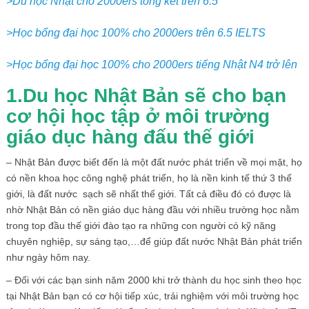
>Du h
ọ
c Nh
ậ
t cho 2000ers t
ổ
ng k
ế
t trên 6.5
>H
ọ
c b
ổ
ng
đ
ạ
i h
ọ
c 100% cho 2000ers tr
ê
n 6.5 IELTS
>H
ọ
c b
ổ
ng
đ
ạ
i h
ọ
c 100% cho 2000ers ti
ế
ng Nh
ậ
t N4 tr
ở
l
ê
n
1.Du h
ọ
c Nh
ậ
t B
ả
n s
ẽ
cho b
ạ
n
c
ơ
h
ộ
i h
ọ
c t
ậ
p
ở
m
ô
i tr
ườ
ng
gi
á
o d
ụ
c h
à
ng
đ
ấ
u th
ế
gi
ớ
i
– Nhật Bản được biết đến là một đất nước phát triển về mọi mặt, họ
có nền khoa học công nghệ phát triển, họ là nền kinh tế thứ 3 thế
giới, là đất nước sạch sẽ nhất thế giới. Tất cả điều đó có được là
nhờ Nhật Bản có nền giáo dục hàng đầu với nhiều trường học nằm
trong top đầu thế giới đào tạo ra những con người có kỹ năng
chuyên nghiệp, sự sáng tạo,…để giúp đất nước Nhật Bản phát triển
như ngày hôm nay.
– Đối với các bạn sinh năm 2000 khi trở thành du học sinh theo học
tại Nhật Bản bạn có cơ hội tiếp xúc, trải nghiệm với môi trường học