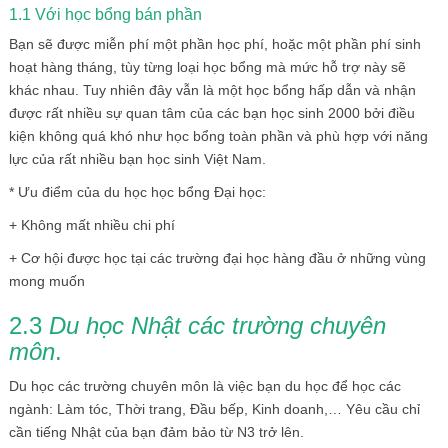
1.1 Với học bổng bán phần
Bạn sẽ được miễn phí một phần học phí, hoặc một phần phí sinh
hoạt hàng tháng, tùy từng loại học bổng mà mức hỗ trợ này sẽ
khác nhau. Tuy nhiên đây vẫn là một học bổng hấp dẫn và nhận
được rất nhiều sự quan tâm của các bạn học sinh 2000 bởi điều
kiện không quá khó như học bổng toàn phần và phù hợp với năng
lực của rất nhiều bạn học sinh Việt Nam.
* Ưu điểm của du học học bổng Đại học:
+ Không mất nhiều chi phí
+ Cơ hội được học tại các trường đại học hàng đầu ở những vùng
mong muốn
2.3
Du họ
c Nhậ
t c
á
c trườ
ng chuy
ê
n
m
ô
n
.
Du học các trường chuyên môn là việc bạn du học để học các
ngành: Làm tóc, Thời trang, Đầu bếp, Kinh doanh,… Yêu cầu chỉ
cần tiếng Nhật của bạn đảm bảo từ N3 trở lên.