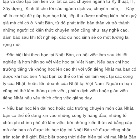
tập và đào tạo tiên tiến với tất cả các chuyên ngành từ Kỹ thuật, IT,
Xây dựng, Kinh tế cho tới các ngành dịch vụ, chuyên môn,…. Đây
sẽ là cơ hội để giúp bạn học hỏi, tiếp thu được những kiến thức quý
giá mà chỉ có ở Nhật Bản, từ đó phát triển bản thân và trở thành
những người có kiến thức chuyên môn cũng như tay nghề cao,
đảm bảo sau khi tốt nghiệp, các du học sinh sẽ có một tương lai
rộng mở.
– Đặc biệt khi theo học tại Nhật Bản, cơ hội việc làm sau khi tốt
nghiệp là hơn hẳn so với việc học tại Việt Nam. Nếu bạn chỉ học
trường tiếng và không học lên cao thì với vốn tiếng Nhật mà bạn có
được khi học bên Nhật bạn có thể có thể xin làm việc tại các công
ty của Nhật, hoặc liên doanh của Nhật tại Việt Nam. Ngoài ra bạn
cũng có thể làm thông dịch viên, phiên dịch viên hoặc giáo viên
tiếng Nhật nếu yêu thích công việc giảng dạy.
– Nếu bạn học lên đại học hoặc các trường chuyên môn của Nhật,
bạn có thể dễ dàng xin vào những công ty hàng đầu, những tổ
chức phi chính phủ để làm việc, bởi những kiến thức và bằng cấp
mà các bạn có được khi học tập tại Nhật Bản sẽ được công nhận
trên toàn thế giới. Đặc biệt trong thời điểm hiện tại khi mà Nhật Bản