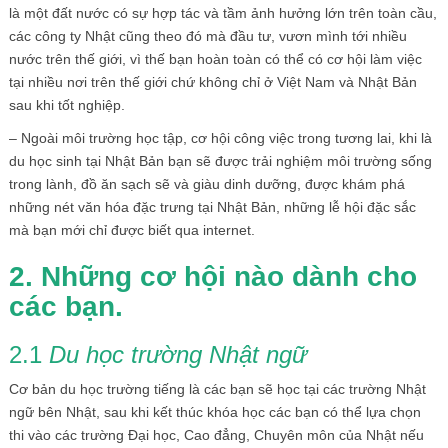
là một đất nước có sự hợp tác và tầm ảnh hưởng lớn trên toàn cầu,
các công ty Nhật cũng theo đó mà đầu tư, vươn mình tới nhiều
nước trên thế giới, vì thế bạn hoàn toàn có thể có cơ hội làm việc
tại nhiều nơi trên thế giới chứ không chỉ ở Việt Nam và Nhật Bản
sau khi tốt nghiệp.
– Ngoài môi trường học tập, cơ hội công việc trong tương lai, khi là
du học sinh tại Nhật Bản bạn sẽ được trải nghiệm môi trường sống
trong lành, đồ ăn sạch sẽ và giàu dinh dưỡng, được khám phá
những nét văn hóa đặc trưng tại Nhật Bản, những lễ hội đặc sắc
mà bạn mới chỉ được biết qua internet.
2. Nh
ữ
ng c
ơ
h
ộ
i n
à
o d
à
nh cho
c
á
c b
ạ
n.
2.1
Du họ
c trườ
ng Nhậ
t ngữ
Cơ bản du học trường tiếng là các bạn sẽ học tại các trường Nhật
ngữ bên Nhật, sau khi kết thúc khóa học các bạn có thể lựa chọn
thi vào các trường Đại học, Cao đẳng, Chuyên môn của Nhật nếu