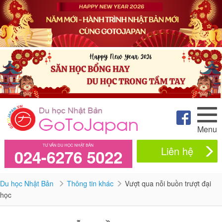
Menu
TƯ VẤN DU HỌC NHẬT BẢN
Liên hệ
024-6276 5022
Du học Nhật Bản
Thông tin khác
Vượt qua nỗi buồn trượt đại
học