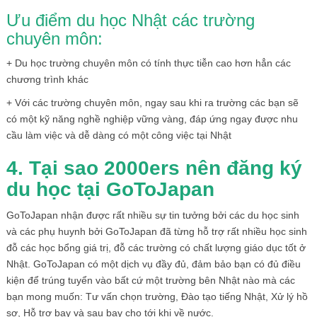
Ưu điểm du học Nhật các trường
chuyên môn:
+ Du học trường chuyên môn có tính thực tiễn cao hơn hẳn các
chương trình khác
+ Với các trường chuyên môn, ngay sau khi ra trường các bạn sẽ
có một kỹ năng nghề nghiệp vững vàng, đáp ứng ngay được nhu
cầu làm việc và dễ dàng có một công việc tại Nhật
4. Tạ
i sao 2000ers n
ê
n
đă
ng k
ý
du họ
c tạ
i GoToJapan
GoToJapan nhận được rất nhiều sự tin tưởng bởi các du học sinh
và các phụ huynh bởi GoToJapan đã từng hỗ trợ rất nhiều học sinh
đỗ các học bổng giá trị, đỗ các trường có chất lượng giáo dục tốt ở
Nhật. GoToJapan có một dịch vụ đầy đủ, đảm bảo bạn có đủ điều
kiện để trúng tuyển vào bất cứ một trường bên Nhật nào mà các
bạn mong muốn: Tư vấn chọn trường, Đào tạo tiếng Nhật, Xử lý hồ
sơ, Hỗ trợ bay và sau bay cho tới khi về nước.